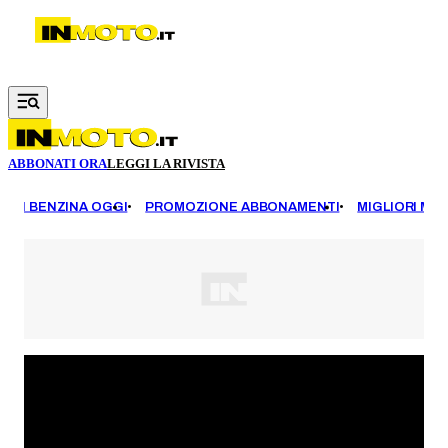
Vai al contenuto principale
ABBONATI ORA
LEGGI LA RIVISTA
EZZI BENZINA OGGI
PROMOZIONE ABBONAMENTI
MIGLIORI MOT