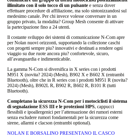
illimitato con il solo tocco di un pulsante
e senza dover
effettuare procedure di affiliazione, ma solo sintonizzandosi sul
medesimo canale. Per chi invece volesse conversare in un
gruppo privato, la modalita? Group Mesh consente di attivare
la partecipazione fino a 24 utenti.
Il costante sviluppo dei sistemi di comunicazione N-Com apre
per Nolan nuovi orizzonti, supportando la collezione caschi
con progetti sempre piu? innovativi e destinati a rendere ogni
viaggio su due ruote ancora piu? confortevole, sicuro,
all’avanguardia e indimenticabile.
La gamma N-Com si diversifica in X series con i prodotti
M951 X (novita? 2024) (Mesh), B902 X e B602 X (entrambi
Bluetooth), oltre che in R series con i prodotti M951 R (novita?
2024) (Mesh), B902L R, B902 R, B602 R, B101 R (tutti
Bluetooth).
Completano la sicurezza N-Com per i motociclisti il sistema
di segnalazione ESS III e le protezioni HPS
, cappucci
flessibili e ipoallergenici per l’attenuazione dei rumori esterni
senza escludere rumori fondamentali per la sicurezza come
sirene, allarmi e clacson (entrambi optional).
NOLAN E BORSALINO PRESENTANO IL CASCO