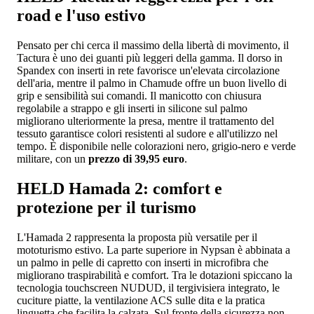
road e l'uso estivo
Pensato per chi cerca il massimo della libertà di movimento, il
Tactura è uno dei guanti più leggeri della gamma. Il dorso in
Spandex con inserti in rete favorisce un'elevata circolazione
dell'aria, mentre il palmo in Chamude offre un buon livello di
grip e sensibilità sui comandi. Il manicotto con chiusura
regolabile a strappo e gli inserti in silicone sul palmo
migliorano ulteriormente la presa, mentre il trattamento del
tessuto garantisce colori resistenti al sudore e all'utilizzo nel
tempo. È disponibile nelle colorazioni nero, grigio-nero e verde
militare, con un
prezzo di 39,95 euro
.
HELD Hamada 2: comfort e
protezione per il turismo
L'Hamada 2 rappresenta la proposta più versatile per il
mototurismo estivo. La parte superiore in Nypsan è abbinata a
un palmo in pelle di capretto con inserti in microfibra che
migliorano traspirabilità e comfort. Tra le dotazioni spiccano la
tecnologia touchscreen NUDUD, il tergivisiera integrato, le
cuciture piatte, la ventilazione ACS sulle dita e la pratica
linguetta che facilita la calzata. Sul fronte della sicurezza non