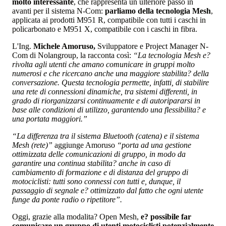
molto interessante
, che rappresenta un ulteriore passo in
avanti per il sistema N-Com:
parliamo della tecnologia Mesh
,
applicata ai prodotti M951 R, compatibile con tutti i caschi in
policarbonato e M951 X, compatibile con i caschi in fibra.
L'Ing.
Michele Amoruso,
Sviluppatore e Project Manager N-
Com di Nolangroup, la racconta così:
“La tecnologia Mesh e?
rivolta agli utenti che amano comunicare in gruppi molto
numerosi e che ricercano anche una maggiore stabilita? della
conversazione. Questa tecnologia permette, infatti, di stabilire
una rete di connessioni dinamiche, tra sistemi differenti, in
grado di riorganizzarsi continuamente e di autoripararsi in
base alle condizioni di utilizzo, garantendo una flessibilita? e
una portata maggiori.”
“La differenza tra il sistema Bluetooth (catena) e il sistema
Mesh (rete)”
aggiunge Amoruso
“porta ad una gestione
ottimizzata delle comunicazioni di gruppo, in modo da
garantire una continua stabilita? anche in caso di
cambiamento di formazione e di distanza del gruppo di
motociclisti: tutti sono connessi con tutti e, dunque, il
passaggio di segnale e? ottimizzato dal fatto che ogni utente
funge da ponte radio o ripetitore”.
Oggi, grazie alla modalita? Open Mesh,
e? possibile far
comunicare un gruppo di utenti motociclisti potenzialmente