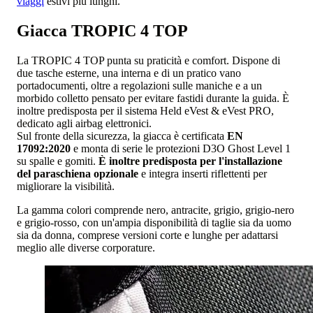
viaggi
estivi più lunghi.
Giacca TROPIC 4 TOP
La TROPIC 4 TOP punta su praticità e comfort. Dispone di
due tasche esterne, una interna e di un pratico vano
portadocumenti, oltre a regolazioni sulle maniche e a un
morbido colletto pensato per evitare fastidi durante la guida. È
inoltre predisposta per il sistema Held eVest & eVest PRO,
dedicato agli airbag elettronici.
Sul fronte della sicurezza, la giacca è certificata
EN
17092:2020
e monta di serie le protezioni D3O Ghost Level 1
su spalle e gomiti.
È inoltre predisposta per l'installazione
del paraschiena opzionale
e integra inserti riflettenti per
migliorare la visibilità.
La gamma colori comprende nero, antracite, grigio, grigio-nero
e grigio-rosso, con un'ampia disponibilità di taglie sia da uomo
sia da donna, comprese versioni corte e lunghe per adattarsi
meglio alle diverse corporature.