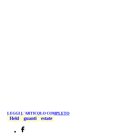
LEGGI L'ARTICOLO COMPLETO
Held
guanti
estate