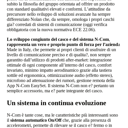
subito la filosofia del gruppo orientata ad offrire un prodotto
con standard qualitativi elevati e conformi. L’attitudine da
precursore nello sviluppo di soluzioni avanzate ha sempre
differenziato Nolan che, da sempre, omologa i propri caschi
gia? corredati di sistemi di comunicazione (oggi verifica
obbligatoria con la nuova normativa ECE 22.06).
Lo sviluppo congiunto del casco e del sistema N-Com
,
rappresenta un vero e proprio punto di forza per l’aziend
a
Made in Italy, che permette ai propri clienti di usufruire di un
livello di comunicazione preciso e di qualita?, non sempre
garantito dall’utilizzo di prodotti after-market: integrazione
ottimale di ogni componente all’interno del casco, comfort
invariato, minimo impatto aerodinamico grazie alla tastiera
sottile ed ergonomica, ottimizzazione audio (effetto stereo),
microfono ad attenuazione dei rumori, gestione remota della
App N-Com EasySet. Il sistema N-Com non e? pertanto un
semplice accessorio, ma e? parte integrante del casco.
Un sistema in continua evoluzione
N-Com è tante cose, ma le caratteristiche più interessanti sono
il
sistema automatico On/Off
che, grazie alla presenza di
accelerometri, permette di rilevare se il casco e? fermo o in