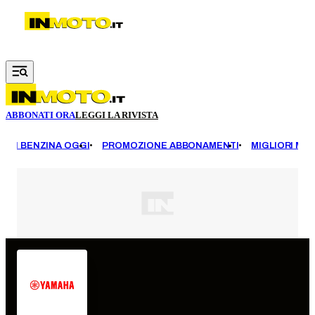
Vai al contenuto principale
ABBONATI ORA
LEGGI LA RIVISTA
EZZI BENZINA OGGI
PROMOZIONE ABBONAMENTI
MIGLIORI MOT