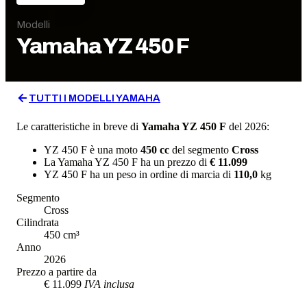
Modelli
Yamaha
YZ 450 F
TUTTI I MODELLI
YAMAHA
Le caratteristiche in breve di
Yamaha
YZ 450 F
del 2026
:
YZ 450 F
è una moto
450
cc
del segmento
Cross
La
Yamaha
YZ 450 F
ha un prezzo di
€ 11.099
YZ 450 F
ha un
peso in ordine di marcia
di
110,0
kg
Segmento
Cross
Cilindrata
450
cm³
Anno
2026
Prezzo a partire da
€ 11.099
IVA inclusa