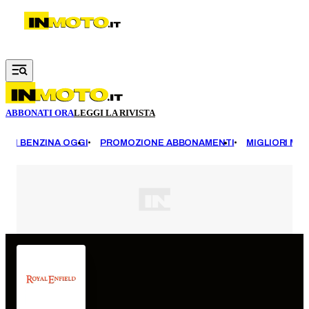
Vai al contenuto principale
ABBONATI ORA
LEGGI LA RIVISTA
EZZI BENZINA OGGI
PROMOZIONE ABBONAMENTI
MIGLIORI MOT