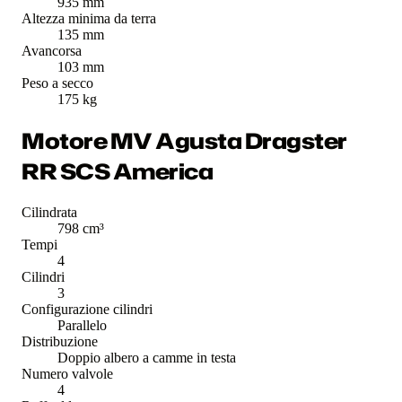
935 mm
Altezza minima da terra
135 mm
Avancorsa
103 mm
Peso a secco
175 kg
Motore MV Agusta Dragster
RR SCS America
Cilindrata
798 cm³
Tempi
4
Cilindri
3
Configurazione cilindri
Parallelo
Distribuzione
Doppio albero a camme in testa
Numero valvole
4