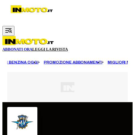
Vai al contenuto principale
ABBONATI ORA
LEGGI LA RIVISTA
EZZI BENZINA OGGI
PROMOZIONE ABBONAMENTI
MIGLIORI MOT