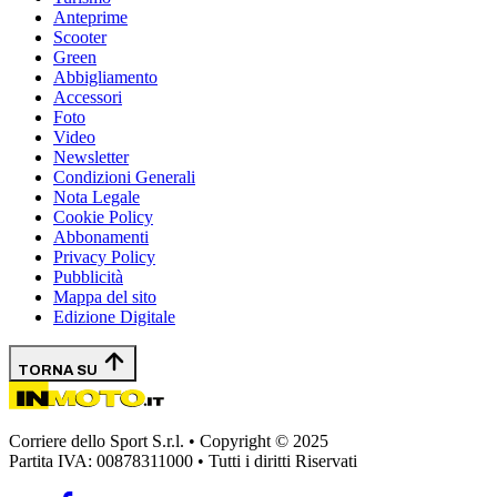
Anteprime
Scooter
Green
Abbigliamento
Accessori
Foto
Video
Newsletter
Condizioni Generali
Nota Legale
Cookie Policy
Abbonamenti
Privacy Policy
Pubblicità
Mappa del sito
Edizione Digitale
TORNA SU
Corriere dello Sport S.r.l. • Copyright © 2025
Partita IVA: 00878311000 • Tutti i diritti Riservati