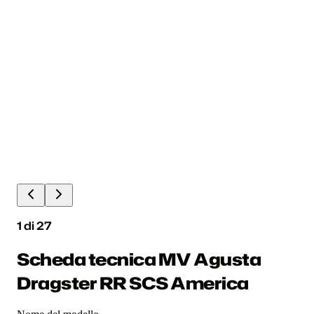
1
di
27
Scheda tecnica MV Agusta
Dragster RR SCS America