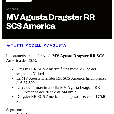
Modelli
MV Agusta
Dragster RR
SCS America
TUTTI I MODELLI
MV AGUSTA
Le caratteristiche in breve di
MV Agusta
Dragster RR SCS
America
del 2023
:
Dragster RR SCS America
è una moto
798
cc
del
segmento
Naked
La
MV Agusta
Dragster RR SCS America
ha un prezzo
di
€ 27.500
La
velocità massima
della
MV Agusta
Dragster RR
SCS America
del
2023
è di
244
km/h
Dragster RR SCS America
ha un
peso a secco
di
175,0
kg
Segmento