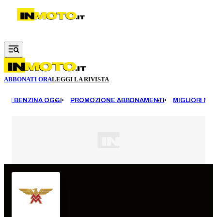
Vai al contenuto principale
ABBONATI ORA
LEGGI LA RIVISTA
EZZI BENZINA OGGI
PROMOZIONE ABBONAMENTI
MIGLIORI MOT