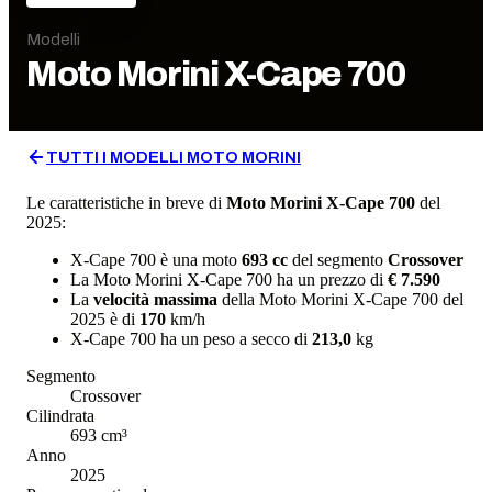
Modelli
Moto Morini
X-Cape 700
TUTTI I MODELLI
MOTO MORINI
Le caratteristiche in breve di
Moto Morini
X-Cape 700
del
2025
:
X-Cape 700
è una moto
693
cc
del segmento
Crossover
La
Moto Morini
X-Cape 700
ha un prezzo di
€ 7.590
La
velocità massima
della
Moto Morini
X-Cape 700
del
2025
è di
170
km/h
X-Cape 700
ha un
peso a secco
di
213,0
kg
Segmento
Crossover
Cilindrata
693
cm³
Anno
2025