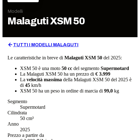
Modelli
Malaguti
XSM 50
TUTTI I MODELLI
MALAGUTI
Le caratteristiche in breve di
Malaguti
XSM 50
del 2025
:
XSM 50
è una moto
50
cc
del segmento
Supermotard
La
Malaguti
XSM 50
ha un prezzo di
€ 3.999
La
velocità massima
della
Malaguti
XSM 50
del
2025
è
di
45
km/h
XSM 50
ha un
peso in ordine di marcia
di
99,0
kg
Segmento
Supermotard
Cilindrata
50
cm³
Anno
2025
Prezzo a partire da