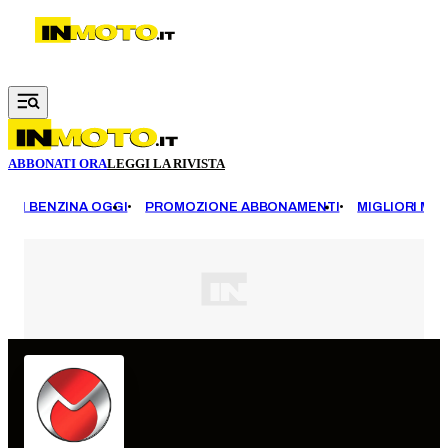
Vai al contenuto principale
ABBONATI ORA
LEGGI LA RIVISTA
EZZI BENZINA OGGI
PROMOZIONE ABBONAMENTI
MIGLIORI MOT