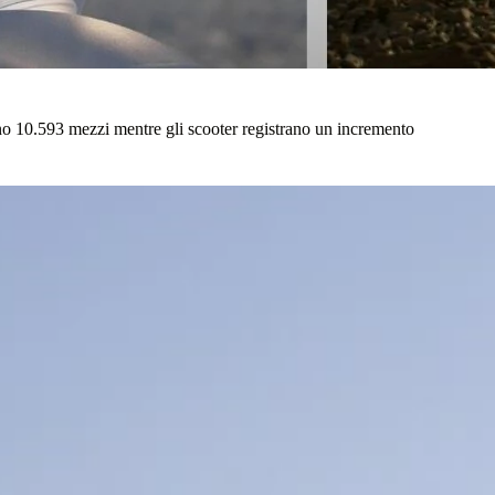
no 10.593 mezzi mentre gli scooter registrano un incremento