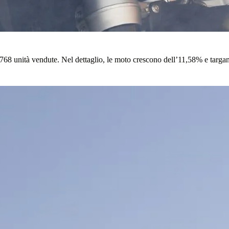
768 unità vendute. Nel dettaglio, le moto crescono dell’11,58% e targa