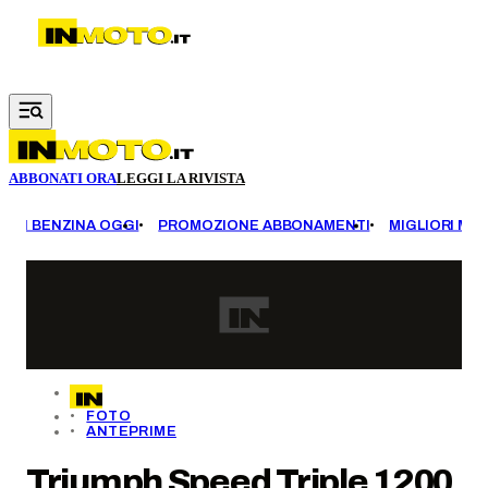
Vai al contenuto principale
ABBONATI ORA
LEGGI LA RIVISTA
EZZI BENZINA OGGI
PROMOZIONE ABBONAMENTI
MIGLIORI MOT
FOTO
ANTEPRIME
Triumph Speed Triple 1200