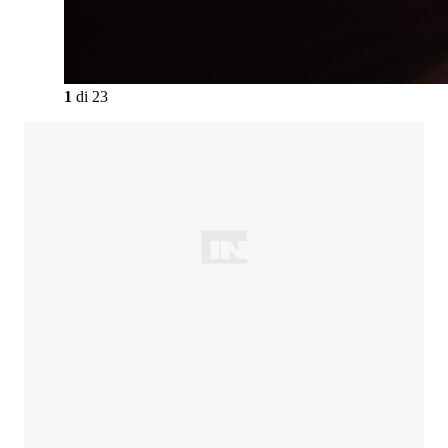
1
di
23