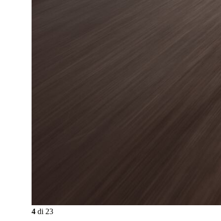
4
di
23