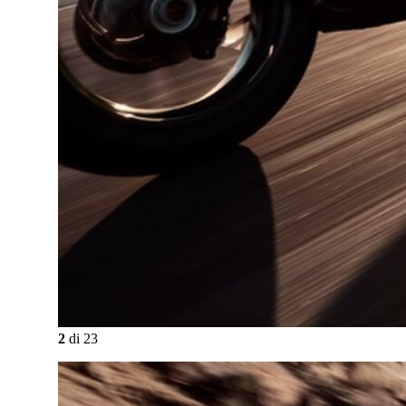
2
di
23