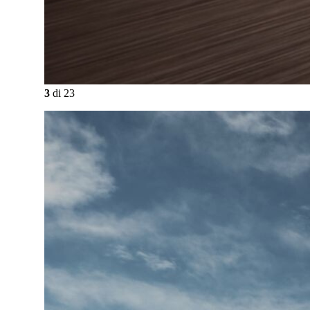
3
di
23