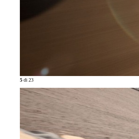
5
di
23