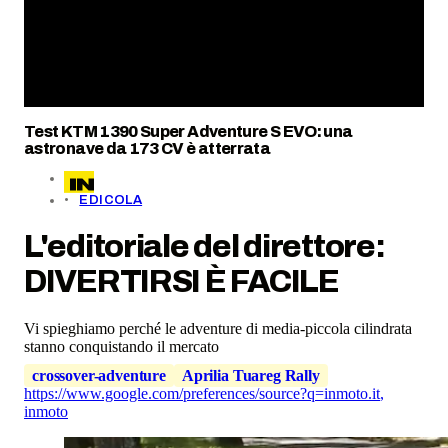
Test KTM 1390 Super Adventure S EVO: una
astronave da 173 CV è atterrata
EDICOLA
L'editoriale del direttore:
DIVERTIRSI È FACILE
Vi spieghiamo perché le adventure di media-piccola cilindrata
stanno conquistando il mercato
crossover-adventure
Aprilia Tuareg Rally
https://www.google.com/preferences/source?q=inmoto.it
,
inmoto