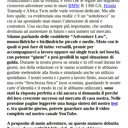
Analizzando
i dati di vendita, è vero che le regine dei segmenti
crossover-adventure sono le maxi
BMW
R 1300 GS,
Honda
Transalp e Africa Twin nelle varie versioni dedicate. Ma alle
loro spalle, va evidenziata una realtà: c’è un “sottobosco” su
cui si sta spostando man mano l’attenzione di utenti e
costruttori. Una nicchia sempre più importante, che sembra
destinata ad aumentare in futuro i suoi numeri sul mercato.
Stiamo parlando delle cosiddette “Adventure Low”,
monocilidriche e bicilindriche piccole e medie. Moto con le
quali si può fare di tutto: versatili, pronte per
accompagnarci a lavoro oppure sui single track nei boschi,
con potenze “giuste” e pesi gestibili in ogni situazione di
guida.
Durante la nostra prova su strada e in off-road durata tre
giorni, noi della redazione ce le siamo scambiate e le abbiamo
guidate mettendole alla frusta e simulando anche un utilizzo
quotidiano. I nostri sorrisi e i pareri a lavoro finito, associati ad
una certa “freschezza fisica” (non scontata, guardando le nostre
carte d’identità e il modo in cui le abbiamo utilizzate),
sono
stati la risposta perfetta a chi ancora si domanda il perché
del loro crescente successo sul mercato di casa nostra. Nelle
prossime pagine leggerete una lunga sintesi del nostro
test
e, tra qualche giorno, potrete guardare anche il video
completo sul nostro canale YouTube.
A proposito di moto adventure, su questo numero debutta