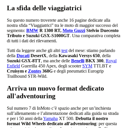
La sfida delle viaggiatrici
Su questo numero troverete anche 16 pagine dedicate alla
nostra sfida “Viaggiatrici” tra le moto di maggior successo del
segmento:
BMW
R 1300 RT,
Moto Guzzi
Stelvio Duecento
Tributo e Suzuki GSX-S1000GT
. Una comparativa completa
di tutti i dati dei rilevamenti.
Tutti da leggere anche gli altri
test
del mese: stiamo parlando
della
Ducati
DesertX
, della
Kawasaki Versys 650
, della
Suzuki GSX-8TT
, ma anche delle
Benelli
BKX 300
,
Royal
Enfield
Guerrilla 450 Apex, degli scooter
SYM
TTLBT e
Cruisym e
Zontes
368G
e degli pneumatici Eurogrip
Trailhound STR-Wild.
Arriva un nuovo format dedicato
all'adventouring
Sul numero 7 di InMoto c’è spazio anche per un’inchiesta
sull’allenamento e l’alimentazione dedicati alla guida su strada
e per i 50 anni della
Yamaha
XT 500.
Debutta il nostro
format Wild Wheels dedicato all’adventouring
: per questa