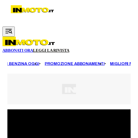
Vai al contenuto principale
ABBONATI ORA
LEGGI LA RIVISTA
EZZI BENZINA OGGI
PROMOZIONE ABBONAMENTI
MIGLIORI MOT