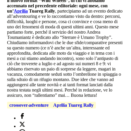
il nuovo format “Wild Wheels”, di cui vi abbiamo
accennato nel precedente editoriale: ogni mese, con
un’
Aprilia
Tuareg Rally
, partecipiamo ad un evento dedicato
all’adventouring e ve lo raccontiamo visto da dentro: percorsi,
difficoltà, luoghi e persone, cosa ci convince e cosa meno di
uno dei fenomeni di moda di questi ultimi anni. Questo mese
partiamo forte, perché il servizio del nostro Andrea
Toumaniantz è dedicato allo “Sterrare è Umano Trophy”.
Chiudiamo informandovi che le due sfide/comparative presenti
su questo numero (ce n’è anche un’altra, interessante ed
approfondita, dedicata alle moto da viaggio e in tema con i
mesi a cui stiamo andando incontro), sono solo l’antipasto di
ciò che troverete a luglio e ad agosto sui numeri 8 e 9: vi
abbiamo riservato un paio di sorprese da leggere, magari in
vacanza, comodamente seduti sotto l’ombrellone in spiaggia o
sulla sdraio di un rifugio montano. Due idee che vanno ad
aggiungersi alle tante novità e ai tanti format lanciati dalla
nostra testata negli ultimi mesi. Perché in redazione, ve lo
assicuro, non “rallentiamo” mai… Buona lettura!
crossover-adventure
Aprilia Tuareg Rally