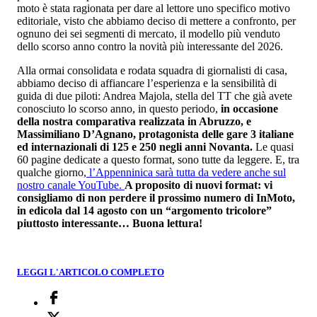
moto è stata ragionata per dare al lettore uno specifico motivo
editoriale, visto che abbiamo deciso di mettere a confronto, per
ognuno dei sei segmenti di mercato, il modello più venduto
dello scorso anno contro la novità più interessante del 2026.
Alla ormai consolidata e rodata squadra di giornalisti di casa,
abbiamo deciso di affiancare l’esperienza e la sensibilità di
guida di due piloti: Andrea Majola, stella del TT che già avete
conosciuto lo scorso anno, in questo periodo,
in occasione
della nostra comparativa realizzata in Abruzzo, e
Massimiliano D’Agnano, protagonista delle gare 3 italiane
ed internazionali di 125 e 250 negli anni Novanta.
Le quasi
60 pagine dedicate a questo format, sono tutte da leggere. E, tra
qualche giorno,
l’Appenninica sarà tutta da vedere anche sul
nostro canale YouTube.
A proposito di nuovi format: vi
consigliamo di non perdere il prossimo numero di InMoto,
in edicola dal 14 agosto con un “argomento tricolore”
piuttosto interessante… Buona lettura!
LEGGI L'ARTICOLO COMPLETO