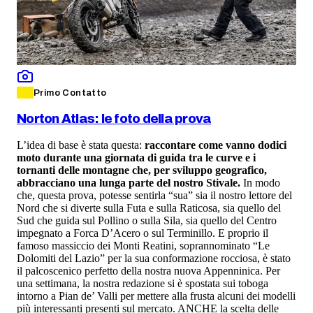
Primo Contatto
Norton Atlas: le foto della prova
L’idea di base è stata questa:
raccontare come vanno dodici
moto durante una giornata di guida tra le curve e i
tornanti delle montagne che, per sviluppo geografico,
abbracciano una lunga parte del nostro Stivale.
In modo
che, questa prova, potesse sentirla “sua” sia il nostro lettore del
Nord che si diverte sulla Futa e sulla Raticosa, sia quello del
Sud che guida sul Pollino o sulla Sila, sia quello del Centro
impegnato a Forca D’Acero o sul Terminillo. E proprio il
famoso massiccio dei Monti Reatini, soprannominato “Le
Dolomiti del Lazio” per la sua conformazione rocciosa, è stato
il palcoscenico perfetto della nostra nuova Appenninica. Per
una settimana, la nostra redazione si è spostata sui toboga
intorno a Pian de’ Valli per mettere alla frusta alcuni dei modelli
più interessanti presenti sul mercato. ANCHE la scelta delle