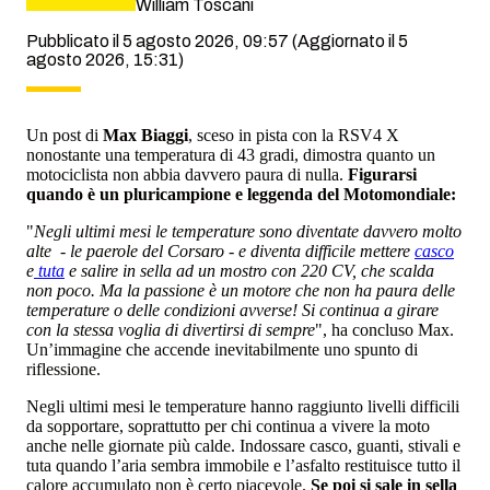
William Toscani
Pubblicato il 5 agosto 2026, 09:57
(Aggiornato il 5
agosto 2026, 15:31)
Un post di
Max Biaggi
, sceso in pista con la RSV4 X
nonostante una temperatura di 43 gradi, dimostra quanto un
motociclista non abbia davvero paura di nulla.
Figurarsi
quando è un pluricampione e leggenda del Motomondiale:
"
Negli ultimi mesi le temperature sono diventate davvero molto
alte - le paerole del Corsaro - e diventa difficile mettere
casco
e
tuta
e salire in sella ad un mostro con 220 CV, che scalda
non poco. Ma la passione è un motore che non ha paura delle
temperature o delle condizioni avverse! Si continua a girare
con la stessa voglia di divertirsi di sempre
", ha concluso Max.
Un’immagine che accende inevitabilmente uno spunto di
riflessione.
Negli ultimi mesi le temperature hanno raggiunto livelli difficili
da sopportare, soprattutto per chi continua a vivere la moto
anche nelle giornate più calde. Indossare casco, guanti, stivali e
tuta quando l’aria sembra immobile e l’asfalto restituisce tutto il
calore accumulato non è certo piacevole.
Se poi si sale in sella