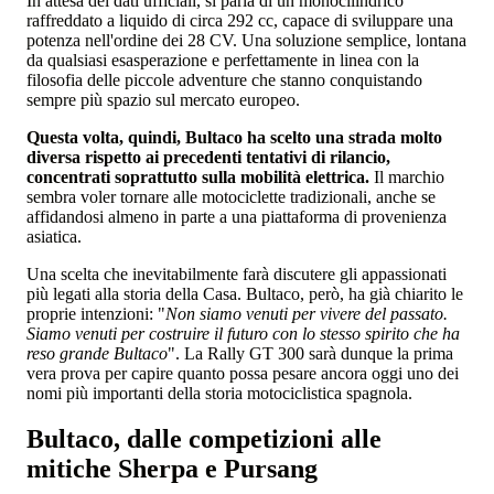
In attesa dei dati ufficiali, si parla di un monocilindrico
raffreddato a liquido di circa 292 cc, capace di sviluppare una
potenza nell'ordine dei 28 CV. Una soluzione semplice, lontana
da qualsiasi esasperazione e perfettamente in linea con la
filosofia delle piccole adventure che stanno conquistando
sempre più spazio sul mercato europeo.
Questa volta, quindi, Bultaco ha scelto una strada molto
diversa rispetto ai precedenti tentativi di rilancio,
concentrati soprattutto sulla mobilità elettrica.
Il marchio
sembra voler tornare alle motociclette tradizionali, anche se
affidandosi almeno in parte a una piattaforma di provenienza
asiatica.
Una scelta che inevitabilmente farà discutere gli appassionati
più legati alla storia della Casa. Bultaco, però, ha già chiarito le
proprie intenzioni: "
Non siamo venuti per vivere del passato.
Siamo venuti per costruire il futuro con lo stesso spirito che ha
reso grande Bultaco
". La Rally GT 300 sarà dunque la prima
vera prova per capire quanto possa pesare ancora oggi uno dei
nomi più importanti della storia motociclistica spagnola.
Bultaco, dalle competizioni alle
mitiche Sherpa e Pursang