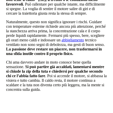
favorevoli
. Può rallentare per qualche istante, ma difficilmente
si spegne. La voglia di sentire il motore salire di giri e di
cercare la traiettoria giusta resta la stessa di sempre.
Naturalmente, questo non significa ignorare i rischi. Guidare
con temperature estreme richiede ancora più attenzione, perché
la stanchezza arriva prima, la concentrazione cala e il corpo
perde liquidi rapidamente. Fermarsi più spesso, bere, scegliere
gli orari meno caldi e indossare un
abbigliamento
tecnico
ventilato non sono segni di debolezza, ma gesti di buon senso.
La passione deve restare un piacere, non trasformarsi in
una sfida inutile contro il proprio fisico.
Chi ama davvero andare in moto conosce bene quella
sensazione.
Si può partire già accaldati, lamentarsi mentre
si chiude la zip della tuta e chiedersi per qualche secondo
chi ce l’abbia fatto fare
. Poi si accende il motore, si abbassa la
visiera e tutto cambia. Il caldo resta, il motore continua a
scaldare e la tuta non diventa certo più leggera, ma la mente si
concentra sulla guida.