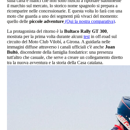
sulla carta e rilanci che non sono riusciti a riportare stabilmente
il marchio sul mercato, lo storico nome spagnolo si prepara a
ricomparire nelle concessionarie. E questa volta lo farà con una
moto che guarda a uno dei segmenti più vivaci del momento:
quello delle
piccole adventure
(Qui la nostra comparativa)
.
La protagonista del ritorno è la
Bultaco Rally GT 300
,
mostrata per la prima volta durante alcuni
test
in off-road sul
circuito del Moto Club Vilobí, a Girona. A guidarla nelle
immagini diffuse attraverso i canali ufficiali c'è anche
Juan
Bultó
, discendente della famiglia fondatrice: una presenza
tutt'altro che casuale, che serve a creare un collegamento diretto
tra la nuova avventura e la storia della Casa catalana.