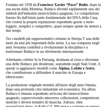
Fondata nel 1958 da
Francisco Xavier “Paco” Bultó
, dopo la
sua uscita dalla Montesa, Bultaco diventò rapidamente uno dei
simboli dell'industria motociclistica spagnola. Le competizioni
furono fin dall'inizio parte fondamentale del DNA della Casa,
che costruì la propria reputazione soprattutto grazie a moto
leggere, semplici e competitive, quasi sempre spinte da motori a
due tempi.
Tra i modelli più rappresentativi cirtiamo la Sherpa T una delle
moto da trial più importanti della storia. La sua comparsa negli
anni Sessanta contribuì a rivoluzionare la disciplina e a
trasformare Bultaco in un riferimento internazionale.
Altrettanto celebre fu la Pursang, destinata al cross e diventata
una delle Bultaco più desiderate, soprattutto negli Stati Uniti. A
queste si aggiunsero modelli come
Alpina, Lobito e Astro
,
che contribuirono a diffondere il marchio in Europa e
oltreoceano.
La produzione originale terminò all'inizio degli anni Ottanta,
dopo una profonda crisi industriale ed economica. Da allora
Bultaco è rimasta soprattutto un'icona del motociclismo
spagnolo, sopravvivendo attraverso collezionisti, competizioni
storiche e diversi tentativi di rinascita. Adesso, oltre
quarant'anni dopo, la Rally GT 300 prova a scrivere un nuovo