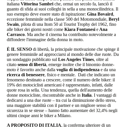
italiana
Vittorina Sambri
che, ormai un secolo fa, lanciò il
guanto di sfida ai suoi colleghi in sella a una monocilindrica. Il
suo esempio deve essere stato di ispirazione:
Gina Bovaird
,
eccezione femminile nella classe 500 del Motomondiale,
Beryl
Swain
, pilota di una Itom 50 al Tourist Trophy del 1962, fino
alle biker dei giorni nostri come
Kiara Fontanesi
e
Ana
Carrasco
. Ma anche il cinema ha contribuito notevolmente a
diffondere l'immagine della donna in moto.
È IL SENSO
di libertà, la principale motivazione che spinge il
genere femminile ad approcciarsi al mondo delle due ruote. Da
un sondaggio pubblicato sul
Los Angeles Times
, oltre al
citato
senso di libertà
, emerge inoltre che il binomio donne-
moto è favorito anche dalla
voglia di indipendenza
e da una
ricerca di benessere
, fisico e mentale. Dati che indicano un
fenomeno destinato a crescere, come il numero delle biker: il
19% dei motociclisti americani è rappresentato, infatti, dalle
quote rosa in sella. Una tendenza, quella dell'aumento delle
donne motocicliste, riscontrabile anche in
Italia
. I vantaggi di
dedicarsi a una due ruote – tra cui la diminuzione dello stress,
una maggiore stabilità con il partner e un migliore senso di
sicurezza in se stesse – hanno fatto aumentare del 32,4% negli
ultimi cinque anni le biker a Milano.
A PROPOSITO DI ITALIA
, la conferma ulteriore di un