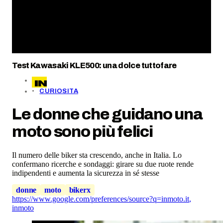
Test Kawasaki KLE500: una dolce tuttofare
CURIOSITA
Le donne che guidano una
moto sono più felici
Il numero delle biker sta crescendo, anche in Italia. Lo
confermano ricerche e sondaggi: girare su due ruote rende
indipendenti e aumenta la sicurezza in sé stesse
donne
moto
bikerx
https://www.google.com/preferences/source?q=inmoto.it
,
inmoto