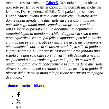
trend di crescita arriva da
BikerX
, la scuola di guida ideata
non solo per la nuove generazioni di motociclisti ma anche per
le donne. Dell'esperienza di BikerX ci parla la presidente,
Eliana Macrì
: “
Sono lieta di constatare che il numero delle
donne appassionate alle due ruote sia cresciuto in maniera
notevole negli ultimi anni, segnale di un grande cambio di
rotta rispetto al passato e di un abbattimento definitivo di
stereotipi legati al mondo maschile
.
Viaggiare in sella a una
moto equivale a sentirsi più felici e appagate, perché guidarla
è una scelta personale. Ma per iniziare è necessario conoscere
attentamente le norme di sicurezza stradale, lo stile di guida e
le proprie attitudini. Per queste ragioni abbiamo fondato una
scuola che non solo offre corsi di vari livelli dedicati a neofiti,
neopatentati o a chi vuole migliorare la propria tecnica di
guida, ma promuove la conoscenza e la cultura delle due ruote
attraverso eventi in cui verranno combinati tecnica di guida, il
piacere del turismo in moto e la passione per questa compagna
di viaggio.
”
donne
moto
bikerx