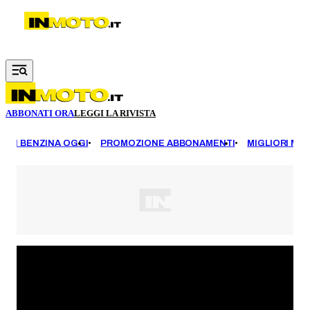
Vai al contenuto principale
ABBONATI ORA
LEGGI LA RIVISTA
EZZI BENZINA OGGI
PROMOZIONE ABBONAMENTI
MIGLIORI MOT