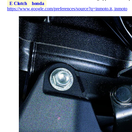
E Clutch
honda
https://www.google.com/preferences/source?q=inmoto.it
,
inmoto