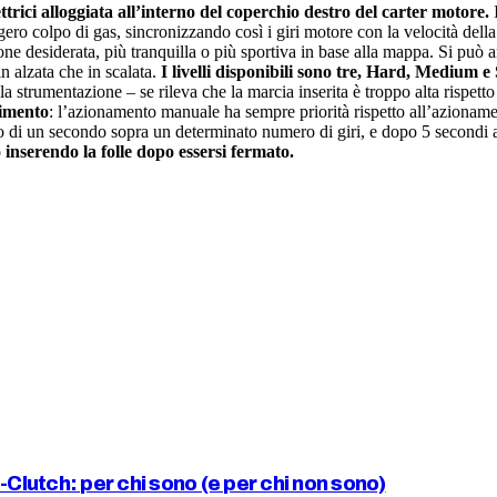
ttrici alloggiata all’interno del coperchio destro del carter motore.
I
ro colpo di gas, sincronizzando così i giri motore con la velocità della 
one desiderata, più tranquilla o più sportiva in base alla mappa. Si può 
n alzata che in scalata.
I livelli disponibili sono tre, Hard, Medium e 
a strumentazione – se rileva che la marcia inserita è troppo alta rispetto
cimento
: l’azionamento manuale ha sempre priorità rispetto all’azionament
eno di un secondo sopra un determinato numero di giri, e dopo 5 secondi 
nserendo la folle dopo essersi fermato.
utch: per chi sono (e per chi non sono)