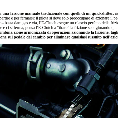
 una frizione manuale tradizionale con quelli di un quickshifter,
ri
partire e per fermarsi: il pilota si deve solo preoccupare di azionare il pe
 – basta dare gas e via, l’E-Clutch esegue un rilascio perfetto della friz
e e ci si ferma, pensa l’E-Clutch a “tirare” la frizione scongiurando qua
ombina zione armonizzata di operazioni azionando la frizione, tagli
ione sul pedale del cambio per eliminare qualsiasi sussulto nell’azio