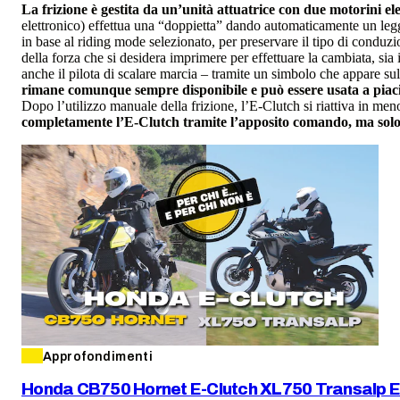
La frizione è gestita da un’unità attuatrice con due motorini ele
elettronico) effettua una “doppietta” dando automaticamente un legge
in base al riding mode selezionato, per preservare il tipo di conduzi
della forza che si desidera imprimere per effettuare la cambiata, sia i
anche il pilota di scalare marcia – tramite un simbolo che appare sull
rimane comunque sempre disponibile e può essere usata a pia
Dopo l’utilizzo manuale della frizione, l’E-Clutch si riattiva in m
completamente l’E-Clutch tramite l’apposito comando, ma solo i
Approfondimenti
Honda CB750 Hornet E-Clutch XL750 Transalp E-Cl