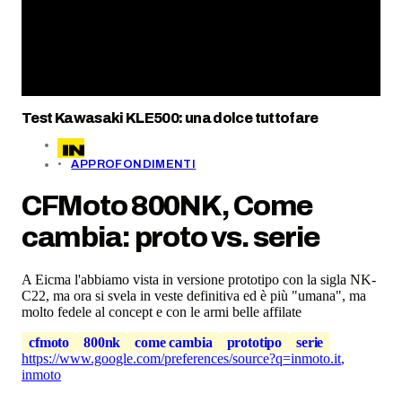
Test Kawasaki KLE500: una dolce tuttofare
APPROFONDIMENTI
CFMoto 800NK, Come
cambia: proto vs. serie
A Eicma l'abbiamo vista in versione prototipo con la sigla NK-
C22, ma ora si svela in veste definitiva ed è più "umana", ma
molto fedele al concept e con le armi belle affilate
cfmoto
800nk
come cambia
prototipo
serie
https://www.google.com/preferences/source?q=inmoto.it
,
inmoto