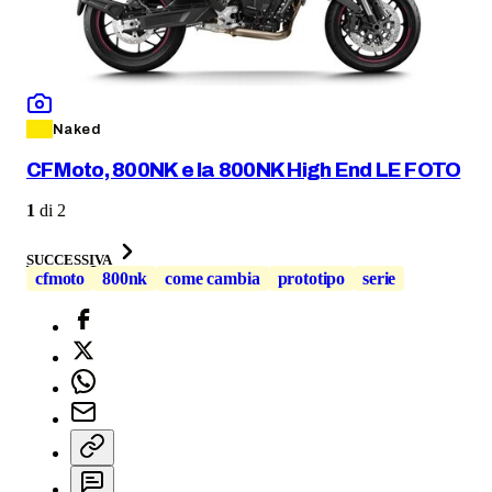
Naked
CFMoto, 800NK e la 800NK High End LE FOTO
1
di
2
SUCCESSIVA
cfmoto
800nk
come cambia
prototipo
serie