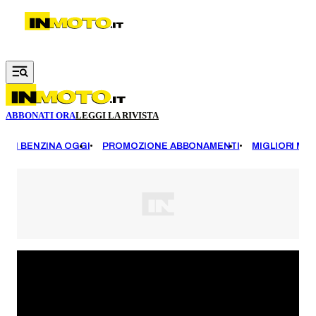
Vai al contenuto principale
ABBONATI ORA
LEGGI LA RIVISTA
EZZI BENZINA OGGI
PROMOZIONE ABBONAMENTI
MIGLIORI MOT