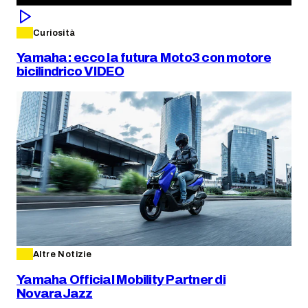
Curiosità
Yamaha: ecco la futura Moto3 con motore
bicilindrico VIDEO
Altre Notizie
Yamaha Official Mobility Partner di
NovaraJazz