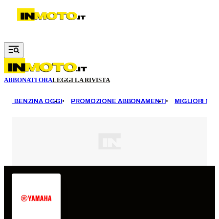
Vai al contenuto principale
ABBONATI ORA
LEGGI LA RIVISTA
EZZI BENZINA OGGI
PROMOZIONE ABBONAMENTI
MIGLIORI MOT