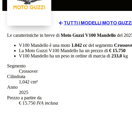
TUTTI I MODELLI
MOTO GUZZ
Le caratteristiche in breve di
Moto Guzzi
V100 Mandello
del 202
V100 Mandello
è una moto
1.042
cc
del segmento
Crossov
La
Moto Guzzi
V100 Mandello
ha un prezzo di
€ 15.750
V100 Mandello
ha un
peso in ordine di marcia
di
233,0
kg
Segmento
Crossover
Cilindrata
1,042
cm³
Anno
2025
Prezzo a partire da
€ 15.750
IVA inclusa