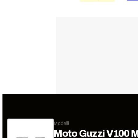
Modelli
Moto Guzzi
V100 M