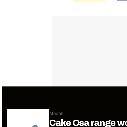
Modelli
Cake
Osa range w