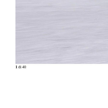
1
di
40