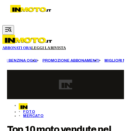
Vai al contenuto principale
ABBONATI ORA
LEGGI LA RIVISTA
EZZI BENZINA OGGI
PROMOZIONE ABBONAMENTI
MIGLIORI MOT
FOTO
MERCATO
Top 10 moto vendute nel