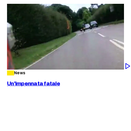
News
Un'impennata fatale