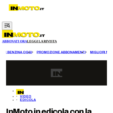
Vai al contenuto principale
ABBONATI ORA
LEGGI LA RIVISTA
EZZI BENZINA OGGI
PROMOZIONE ABBONAMENTI
MIGLIORI MOT
VIDEO
EDICOLA
InMoto in edicola con la