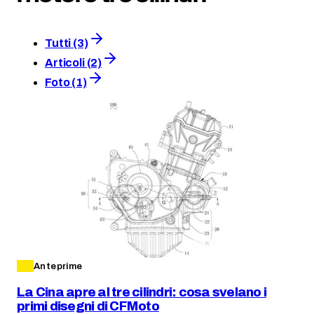
Tutti (3)
Articoli (2)
Foto (1)
Anteprime
La Cina apre al tre cilindri: cosa svelano i
primi disegni di CFMoto