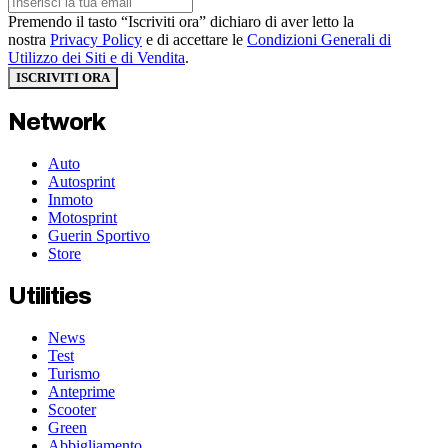
Premendo il tasto “Iscriviti ora” dichiaro di aver letto la
nostra
Privacy Policy
e di accettare le
Condizioni Generali di
Utilizzo dei Siti e di Vendita
.
ISCRIVITI ORA
Network
Auto
Autosprint
Inmoto
Motosprint
Guerin Sportivo
Store
Utilities
News
Test
Turismo
Anteprime
Scooter
Green
Abbigliamento