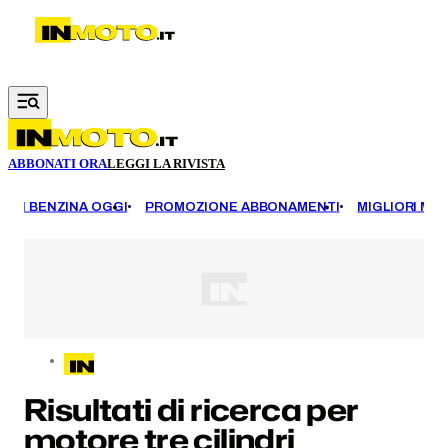
Vai al contenuto principale
ABBONATI ORA
LEGGI LA RIVISTA
EZZI BENZINA OGGI
PROMOZIONE ABBONAMENTI
MIGLIORI MOT
Risultati di ricerca per
motore tre cilindri