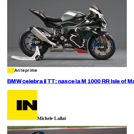
Anteprime
BMW celebra il TT: nasce la M 1000 RR Isle of Ma
Michele Lallai