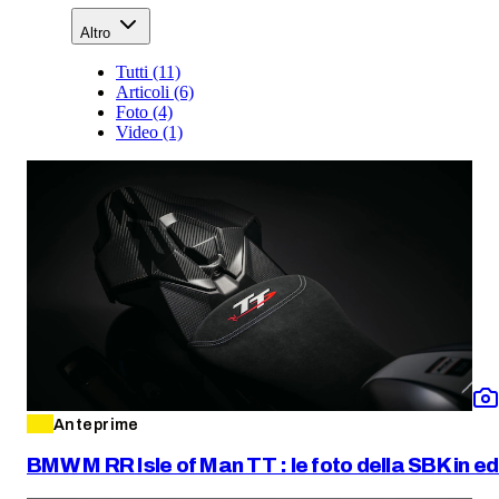
Altro
Tutti (11)
Articoli (6)
Foto (4)
Video (1)
Anteprime
BMW M RR Isle of Man TT : le foto della SBK in ed