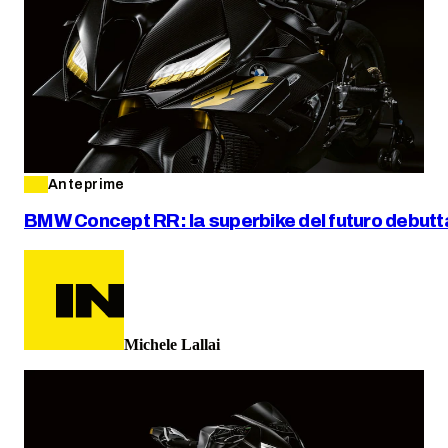
Anteprime
BMW Concept RR: la superbike del futuro debutta
Michele Lallai