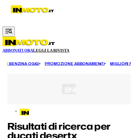
Vai al contenuto principale
ABBONATI ORA
LEGGI LA RIVISTA
EZZI BENZINA OGGI
PROMOZIONE ABBONAMENTI
MIGLIORI MOT
Risultati di ricerca per
ducati desertx