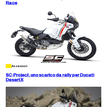
Race
Accessori
SC-Project, uno scarico da rally per Ducati
DesertX