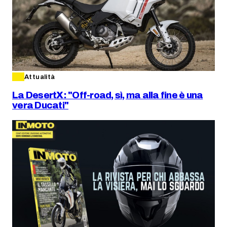
Attualità
La DesertX: "Off-road, sì, ma alla fine è una
vera Ducati"