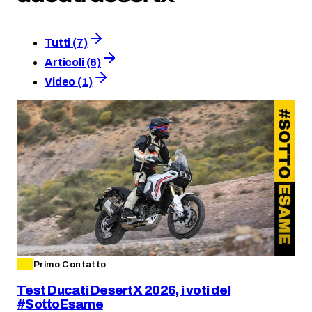
Tutti (7)
Articoli (6)
Video (1)
Primo Contatto
Test Ducati DesertX 2026, i voti del
#SottoEsame