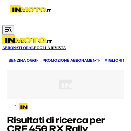
Vai al contenuto principale
ABBONATI ORA
LEGGI LA RIVISTA
EZZI BENZINA OGGI
PROMOZIONE ABBONAMENTI
MIGLIORI MOT
Risultati di ricerca per
CRF 450 RX Rally