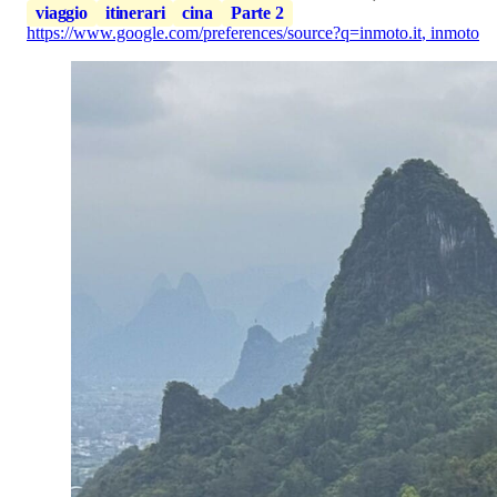
viaggio
itinerari
cina
Parte 2
https://www.google.com/preferences/source?q=inmoto.it
,
inmoto