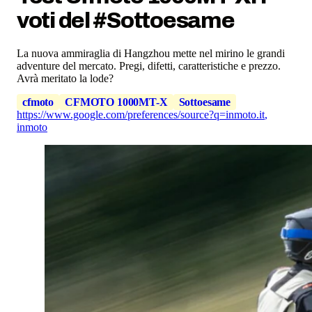
voti del #Sottoesame
La nuova ammiraglia di Hangzhou mette nel mirino le grandi
adventure del mercato. Pregi, difetti, caratteristiche e prezzo.
Avrà meritato la lode?
cfmoto
CFMOTO 1000MT-X
Sottoesame
https://www.google.com/preferences/source?q=inmoto.it
,
inmoto