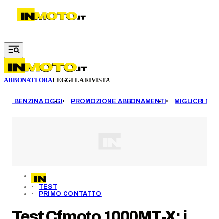
Vai al contenuto principale
ABBONATI ORA
LEGGI LA RIVISTA
EZZI BENZINA OGGI
PROMOZIONE ABBONAMENTI
MIGLIORI MOT
TEST
PRIMO CONTATTO
Test Cfmoto 1000MT-X: i