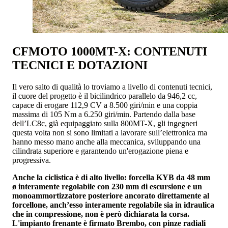
CFMOTO 1000MT-X: CONTENUTI
TECNICI E DOTAZIONI
Il vero salto di qualità lo troviamo a livello di contenuti tecnici,
il cuore del progetto è il bicilindrico parallelo da 946,2 cc,
capace di erogare 112,9 CV a 8.500 giri/min e una coppia
massima di 105 Nm a 6.250 giri/min. Partendo dalla base
dell’LC8c, già equipaggiato sulla 800MT-X, gli ingegneri
questa volta non si sono limitati a lavorare sull’elettronica ma
hanno messo mano anche alla meccanica, sviluppando una
cilindrata superiore e garantendo un'erogazione piena e
progressiva.
Anche la ciclistica è di alto livello: forcella KYB da 48 mm
ø interamente regolabile con 230 mm di escursione e un
monoammortizzatore posteriore ancorato direttamente al
forcellone, anch’esso interamente regolabile sia in idraulica
che in compressione, non è però dichiarata la corsa.
L'impianto frenante è firmato Brembo, con pinze radiali