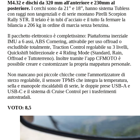
M4.32 e dischi da 320 mm all'anteriore e 230mm al
posteriore.
I cerchi sono da 21” e 18”, hanno sistema Tubless
con raggi non tangenziali e di serie montano Pirelli Scorpion
Rally STR. Il telaio è in tubi d’acciaio e il tutto fa fermare la
bilancia a 206 kg in ordine di marcia senza benzina.
Il pacchetto elettronico è completissimo: Piattaforma inerziale
IMU a 6 assi, ABS Cornering, attivabile per uso offroad o
escludibile totalmente, Traction Control regolabile su 3 livelli,
Quickshift bidirezionale e 4 Riding Mode (Standard, Rain,
Offroad e Tuttoterreno). Inoltre tramite l’app CFMOTO è
possibile creare e customizzare la propria mappatura personale.
Non mancano poi piccole chicche come l'ammortizzatore di
sterzo regolabile, il sensore TPMS che integra la temperatura,
sella e manopole riscaldabili di serie, le doppie prese USB-A e
USB-C e il sistema di Cruise Control per i trasferimenti
autostradali.
VOTO: 8,5