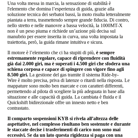
Una volta messa in marcia, la sensazione di stabilità è
l'elemento che domina l’esperienza di guida, grazie alla
soluzione tecnica dei serbatoi bassi, la moto risulta letteralmente
piantata a terra, trasmettendo sempre grande fiducia. Di contro,
nello stretto e nelle manovre a bassa velocità, la 1000MT-X
non è un peso piuma e richiede un’azione più decisa sul
manubrio per essere inserita in curva, una volta impostata la
traiettoria, però, la guida rimane intuitiva e sicura.
Il motore è l’elemento che ci ha stupiti di più,
è sempre
estremamente regolare, capace di riprendere con fluidità
già dai 2.000 giri, ma è superati i 4.500 giri che sfodera una
schiena corposa e capace di spingere con vigore fino agli
8.500 giri.
La gestione del gas tramite il sistema Ride-by-
Wire è molto precisa, priva di latenze o ritardi nella risposta. Le
mappature sono molto ben marcate e con caratteri differenti,
permettendo al pilota di scegliere la più adeguata in base alla
situazione e alle capacità di guida. La cambiata è fluida e il
Quickshift bidirezionale offre un innesto netto e ben
contrastato.
Il comparto sospensioni KYB si rivela all’altezza delle
aspettative, nel complesso risultano ben sostenute e durante
le staccate decise i trasferimenti di carico non sono mai
eccessivi. Se da un lato questa rigidezza si paga con una