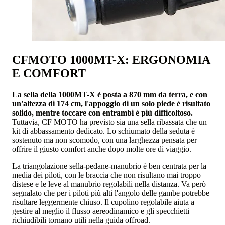
CFMOTO 1000MT-X: ERGONOMIA
E COMFORT
La sella della 1000MT-X è posta a 870 mm da terra, e con
un'altezza di 174 cm, l'appoggio di un solo piede è risultato
solido, mentre toccare con entrambi è più difficoltoso.
Tuttavia, CF MOTO ha previsto sia una sella ribassata che un
kit di abbassamento dedicato. Lo schiumato della seduta è
sostenuto ma non scomodo, con una larghezza pensata per
offrire il giusto comfort anche dopo molte ore di viaggio.
La triangolazione sella-pedane-manubrio è ben centrata per la
media dei piloti, con le braccia che non risultano mai troppo
distese e le leve al manubrio regolabili nella distanza. Va però
segnalato che per i piloti più alti l'angolo delle gambe potrebbe
risultare leggermente chiuso. Il cupolino regolabile aiuta a
gestire al meglio il flusso aereodinamico e gli specchietti
richiudibili tornano utili nella guida offroad.