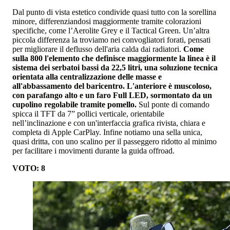
Dal punto di vista estetico condivide quasi tutto con la sorellina
minore, differenziandosi maggiormente tramite colorazioni
specifiche, come l’Aerolite Grey e il Tactical Green. Un’altra
piccola differenza la troviamo nei convogliatori forati, pensati
per migliorare il deflusso dell'aria calda dai radiatori.
Come
sulla 800 l'elemento che definisce maggiormente la linea è il
sistema dei serbatoi bassi da 22,5 litri, una soluzione tecnica
orientata alla centralizzazione delle masse e
all'abbassamento del baricentro. L'anteriore è muscoloso,
con parafango alto e un faro Full LED, sormontato da un
cupolino regolabile tramite pomello.
Sul ponte di comando
spicca il TFT da 7” pollici verticale, orientabile
nell’inclinazione e con un'interfaccia grafica rivista, chiara e
completa di Apple CarPlay. Infine notiamo una sella unica,
quasi dritta, con uno scalino per il passeggero ridotto al minimo
per facilitare i movimenti durante la guida offroad.
VOTO: 8