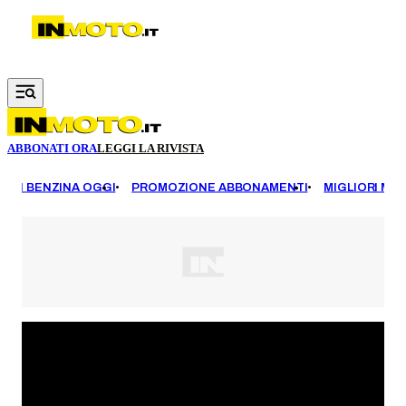
Vai al contenuto principale
ABBONATI ORA
LEGGI LA RIVISTA
EZZI BENZINA OGGI
PROMOZIONE ABBONAMENTI
MIGLIORI MOT