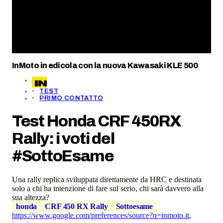
InMoto in edicola con la nuova Kawasaki KLE 500
TEST
PRIMO CONTATTO
Test Honda CRF 450RX
Rally: i voti del
#SottoEsame
Una rally replica sviluppata direttamente da HRC e destinata
solo a chi ha intenzione di fare sul serio, chi sarà davvero alla
sua altezza?
honda
CRF 450 RX Rally
Sottoesame
https://www.google.com/preferences/source?q=inmoto.it
,