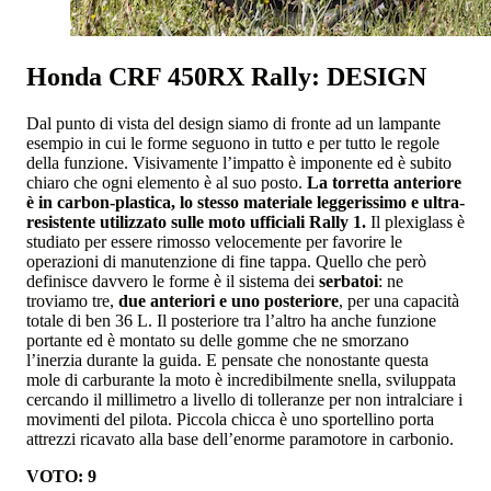
Honda CRF 450RX Rally: DESIGN
Dal punto di vista del design siamo di fronte ad un lampante
esempio in cui le forme seguono in tutto e per tutto le regole
della funzione. Visivamente l’impatto è imponente ed è subito
chiaro che ogni elemento è al suo posto.
La torretta anteriore
è in carbon-plastica, lo stesso materiale leggerissimo e ultra-
resistente utilizzato sulle moto ufficiali Rally 1.
Il plexiglass è
studiato per essere rimosso velocemente per favorire le
operazioni di manutenzione di fine tappa. Quello che però
definisce davvero le forme è il sistema dei
serbatoi
: ne
troviamo tre,
due anteriori e uno posteriore
, per una capacità
totale di ben 36 L.
Il posteriore tra l’altro ha anche funzione
portante ed è montato su delle gomme che ne smorzano
l’inerzia durante la guida. E pensate che nonostante questa
mole di carburante la moto è incredibilmente snella, sviluppata
cercando il millimetro a livello di tolleranze per non intralciare i
movimenti del pilota. Piccola chicca è uno sportellino porta
attrezzi ricavato alla base dell’enorme paramotore in carbonio.
VOTO: 9