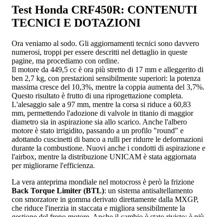
Test Honda CRF450R: CONTENUTI
TECNICI E DOTAZIONI
Ora veniamo al sodo. Gli aggiornamenti tecnici sono davvero
numerosi, troppi per essere descritti nel dettaglio in queste
pagine, ma procediamo con ordine.
Il motore da 449,5 cc è ora più stretto di 17 mm e alleggerito di
ben 2,7 kg, con prestazioni sensibilmente superiori: la potenza
massima cresce del 10,3%, mentre la coppia aumenta del 3,7%.
Questo risultato è frutto di una riprogettazione completa.
L'alesaggio sale a 97 mm, mentre la corsa si riduce a 60,83
mm, permettendo l'adozione di valvole in titanio di maggior
diametro sia in aspirazione sia allo scarico. Anche l'albero
motore è stato irrigidito, passando a un profilo "round" e
adottando cuscinetti di banco a rulli per ridurre le deformazioni
durante la combustione. Nuovi anche i condotti di aspirazione e
l'airbox, mentre la distribuzione UNICAM è stata aggiornata
per migliorarne l'efficienza.
La vera anteprima mondiale nel motocross è però la frizione
Back Torque Limiter (BTL)
: un sistema antisaltellamento
con smorzatore in gomma derivato direttamente dalla MXGP,
che riduce l'inerzia in staccata e migliora sensibilmente la
gestione del freno motore. Anche il cambio è stato rivisto: è più