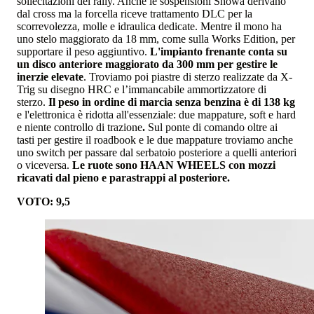
sollecitazioni dei rally. Anche le sospensioni Showa derivano
dal cross ma la forcella riceve trattamento DLC per la
scorrevolezza, molle e idraulica dedicate. Mentre il mono ha
uno stelo maggiorato da 18 mm, come sulla Works Edition, per
supportare il peso aggiuntivo.
L'impianto frenante conta su
un disco anteriore maggiorato da 300 mm per gestire le
inerzie elevate
. Troviamo poi piastre di sterzo realizzate da X-
Trig su disegno HRC e l’immancabile ammortizzatore di
sterzo.
Il peso in ordine di marcia senza benzina è di 138 kg
e l'elettronica è ridotta all'essenziale: due mappature, soft e hard
e niente controllo di trazione
.
Sul ponte di comando oltre ai
tasti per gestire il roadbook e le due mappature troviamo anche
uno switch per passare dal serbatoio posteriore a quelli anteriori
o viceversa.
Le ruote sono HAAN WHEELS con mozzi
ricavati dal pieno e parastrappi al posteriore.
VOTO: 9,5