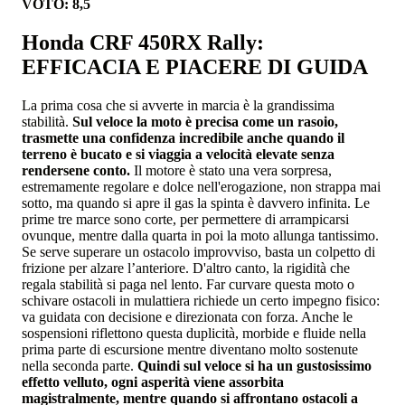
VOTO: 8,5
Honda CRF 450RX Rally:
EFFICACIA E PIACERE DI GUIDA
La prima cosa che si avverte in marcia è la grandissima
stabilità.
Sul veloce la moto è precisa come un rasoio,
trasmette una confidenza incredibile anche quando il
terreno è bucato e si viaggia a velocità elevate senza
rendersene conto.
Il motore è stato una vera sorpresa,
estremamente regolare e dolce nell'erogazione, non strappa mai
sotto, ma quando si apre il gas la spinta è davvero infinita. Le
prime tre marce sono corte, per permettere di arrampicarsi
ovunque, mentre dalla quarta in poi la moto allunga tantissimo.
Se serve superare un ostacolo improvviso, basta un colpetto di
frizione per alzare l’anteriore. D'altro canto, la rigidità che
regala stabilità si paga nel lento. Far curvare questa moto o
schivare ostacoli in mulattiera richiede un certo impegno fisico:
va guidata con decisione e direzionata con forza. Anche le
sospensioni riflettono questa duplicità, morbide e fluide nella
prima parte di escursione mentre diventano molto sostenute
nella seconda parte.
Quindi sul veloce si ha un gustosissimo
effetto velluto, ogni asperità viene assorbita
magistralmente, mentre quando si affrontano ostacoli a