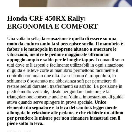
Honda CRF 450RX Rally:
ERGONOMIA E COMFORT
Una volta in sella,
la sensazione è quella di essere su una
moto da enduro tanto la si percepisce snella. Il manubrio è
fatbar e le manopole in neoprene aiutano a smorzare le
vibrazioni, mentre le pedane maggiorate offrono un
appoggio ampio e saldo per le lunghe tappe.
I comandi sono
tutti dove te li aspetti e facilmente utilizzabili in ogni situazione
di guida e le leve corte al manubrio permettono facilmente il
controllo con una o due dita. La sella non è troppo dura, lo
schiumato è sostenuto ma abbastanza soft per permettere di
restare seduti durante i trasferimenti su asfalto. La posizione in
piedi è molto verticale, ideale per guidare tante ore, e la
triangolazione consente anche un’ottima impostazione di guida
attiva quando serve spingere in prova speciale.
Unico
elemento da segnalare è la leva del cambio, leggermente
allungata in relazione alle pedane, e che richiede un attimo
per prendere le misure per non rimanere incastrati con il
piede sotto la leva.