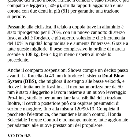
compatto e leggero (-509 g), sfrutta rapporti aggiornati e una
corona con due denti in più (51) per garantire una trazione
superiore.
Passando alla ciclistica, il telaio a doppia trave in alluminio è
stato riprogettato per il 70%, con un nuovo cannotto di sterzo
fuso, anziché forgiato, e più aperto, soluzione che incrementa
del 10% la rigidità longitudinale e aumenta l'interasse. Grazie a
tutte queste migliorie, il peso complessivo in ordine di marcia
scende a 108 kg, ben 4 kg in meno rispetto al modello
precedente.
Anche il comparto sospensioni Showa compie un deciso passo
avanti. La forcella da 49 mm introduce il sistema
Dual Blow
System (DBS)
, che migliora il sostegno alle basse velocità, e
riceve il trattamento Kashima. Il monoammortizzatore da 50
mm è stato alleggerito e lavora insieme a un nuovo leveraggio
Pro-Link, studiato per aumentare la sensibilità della trazione.
Inoltre, il cerchio posteriore può ora ospitare pneumatici di
sezione maggiore, fino alla misura 120/90-19. Completa il
pacchetto l'elettronica, che mantiene launch control, Honda
Selectable Torque Control e tre mappe motore, tutte aggiornate
per adattarsi alle nuove prestazioni del propulsore.
VOTO: 9,5