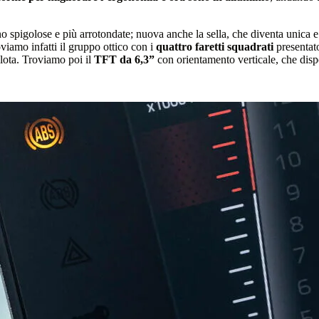
 spigolose e più arrotondate; nuova anche la sella, che diventa unica e n
viamo infatti il gruppo ottico con i
quattro faretti squadrati
presentato
pilota. Troviamo poi il
TFT da 6,3”
con orientamento verticale, che dispo