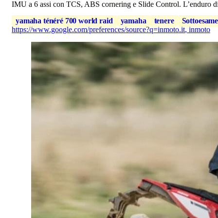
IMU a 6 assi con TCS, ABS cornering e Slide Control. L’enduro di I
yamaha ténéré 700 world raid
yamaha
tenere
Sottoesam
https://www.google.com/preferences/source?q=inmoto.it
,
inmoto