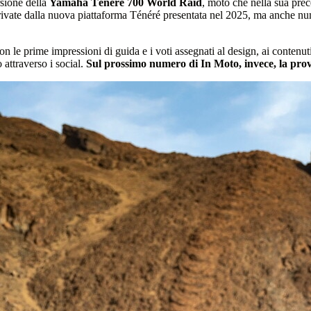
rsione della
Yamaha Ténéré 700 World Raid
, moto che nella sua prec
rivate dalla nuova piattaforma Ténéré presentata nel 2025, ma anche nume
on le prime impressioni di guida e i voti assegnati al design, ai contenuti
attraverso i social.
Sul prossimo numero di
In Moto
, invece, la pr