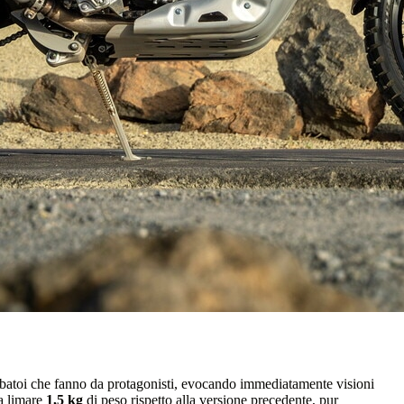
erbatoi che fanno da protagonisti, evocando immediatamente visioni
a limare
1,5 kg
di peso rispetto alla versione precedente, pur