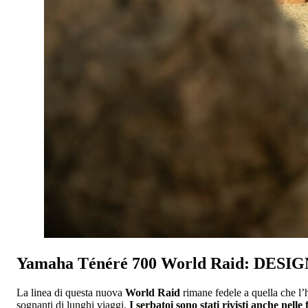
Yamaha Ténéré 700 World Raid: DESI
La linea di questa nuova
World Raid
rimane fedele a quella che l’
sognanti di lunghi viaggi.
I serbatoi sono stati rivisti anche nell