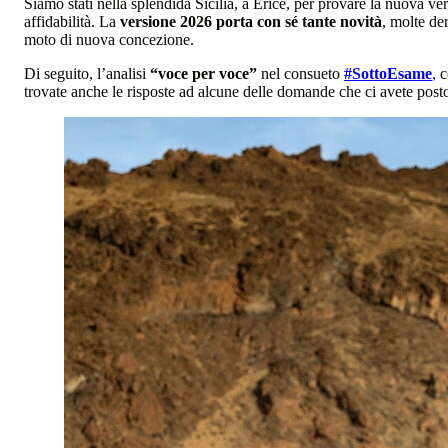
Siamo stati nella splendida Sicilia, a Erice, per provare la nuova ve
affidabilità. La
versione 2026 porta con sé tante novità
, molte de
moto di nuova concezione.
Di seguito, l’analisi
“voce per voce”
nel consueto
#SottoEsame
,
c
trovate anche le risposte ad alcune delle domande che ci avete posto 