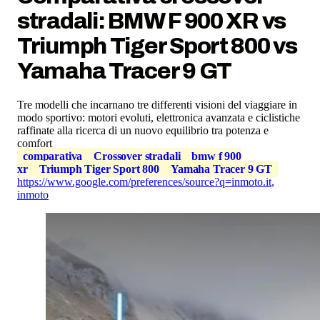
stradali: BMW F 900 XR vs
Triumph Tiger Sport 800 vs
Yamaha Tracer 9 GT
Tre modelli che incarnano tre differenti visioni del viaggiare in
modo sportivo: motori evoluti, elettronica avanzata e ciclistiche
raffinate alla ricerca di un nuovo equilibrio tra potenza e
comfort
comparativa
Crossover stradali
bmw f 900
xr
Triumph Tiger Sport 800
Yamaha Tracer 9 GT
https://www.google.com/preferences/source?q=inmoto.it
,
inmoto