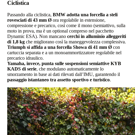
Ciclistica
Passando alla ciclistica,
BMW adotta una forcella a steli
rovesciati di 43 mm Ø
ora regolabile in estensione,
compressione e precarico, così come il mono (semiattivo, sulla
moto in prova, ma è un optional compreso nel pacchetto
Dynamic ESA). Non mancano
cerchi in alluminio alleggeriti
di 1,8 kg
che migliorano così la maneggevolezza complessiva.
Triumph si affida a una forcella Showa di 41 mm Ø
con
cartuccia separata e a un monoammortizzatore regolabile nel
precarico idraulico.
Yamaha, invece, punta sulle sospensioni semiattive KYB
KADS di serie
, che modulano automaticamente lo
smorzamento in base ai dati rilevati dall’IMU, garantendo il
passaggio istantaneo tra assetto sportivo e turistico
.