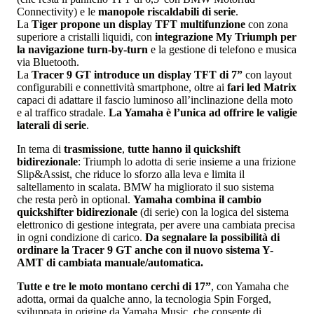
Connectivity) e le
manopole riscaldabili di serie
.
La
Tiger propone un display TFT multifunzione
con zona
superiore a cristalli liquidi, con
integrazione My Triumph per
la navigazione turn-by-turn
e la gestione di telefono e musica
via Bluetooth.
La
Tracer 9 GT introduce un display TFT di 7”
con layout
configurabili e connettività smartphone, oltre ai
fari led Matrix
capaci di adattare il fascio luminoso all’inclinazione della moto
e al traffico stradale.
La Yamaha è l’unica ad offrire le valigie
laterali di serie
.
In tema di
trasmissione
,
tutte hanno il quickshift
bidirezionale
: Triumph lo adotta di serie insieme a una frizione
Slip&Assist, che riduce lo sforzo alla leva e limita il
saltellamento in scalata. BMW ha migliorato il suo sistema
che resta però in optional.
Yamaha combina il cambio
quickshifter bidirezionale
(di serie) con la logica del sistema
elettronico di gestione integrata, per avere una cambiata precisa
in ogni condizione di carico.
Da segnalare la possibilità di
ordinare la Tracer 9 GT anche con il nuovo sistema Y-
AMT di cambiata manuale/automatica.
Tutte e tre le moto montano cerchi di 17”
, con Yamaha che
adotta, ormai da qualche anno, la tecnologia Spin Forged,
sviluppata in origine da Yamaha Music, che consente di