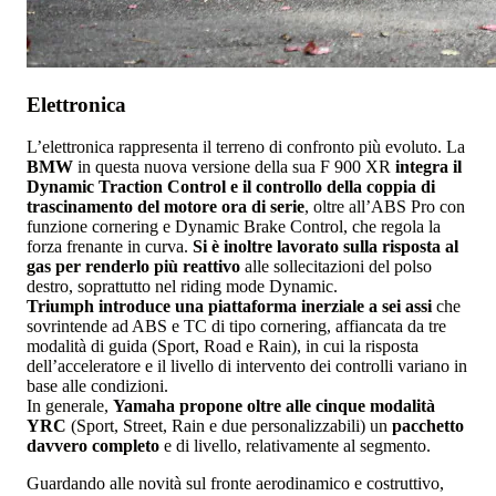
Elettronica
L’elettronica rappresenta il terreno di confronto più evoluto. La
BMW
in questa nuova versione della sua F 900 XR
integra il
Dynamic Traction Control e il controllo della coppia di
trascinamento del motore ora di serie
, oltre all’ABS Pro con
funzione cornering e Dynamic Brake Control, che regola la
forza frenante in curva.
Si è inoltre lavorato sulla risposta al
gas per renderlo più reattivo
alle sollecitazioni del polso
destro, soprattutto nel riding mode Dynamic.
Triumph introduce una piattaforma inerziale a sei assi
che
sovrintende ad ABS e TC di tipo cornering, affiancata da tre
modalità di guida (Sport, Road e Rain), in cui la risposta
dell’acceleratore e il livello di intervento dei controlli variano in
base alle condizioni.
In generale,
Yamaha propone oltre alle cinque modalità
YRC
(Sport, Street, Rain e due personalizzabili) un
pacchetto
davvero completo
e di livello, relativamente al segmento.
Guardando alle novità sul fronte aerodinamico e costruttivo,