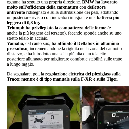
ognuna ha seguito una propria direzione.
BMW ha lavorato
molto sull’efficienza della carenatura
con
deflettore
antivento
ridisegnato e sulla distribuzione dei pesi, adottando
un posteriore rivisto con indicatori integrati e una
batteria più
leggera di 0,8 kg.
Triumph ha privilegiato la compattezza delle forme
(è
anche la più leggera del terzetto), facendo sponda anche su uno
stretto telaio in acciaio.
Yamaha
, dal canto suo,
ha affinato il Deltabox in alluminio
pressofuso
, incrementandone la rigidità nella zona del cannotto
di sterzo, e ha introdotto una sella più alta e un telaietto
posteriore allungato per migliorare comfort e stabilità sulle tratte
a lungo raggio.
Da segnalare, poi, la
regolazione elettrica del plexiglass
sulla
Tracer mentre è di tipo manuale sulla F-XR e sulla Tiger
.