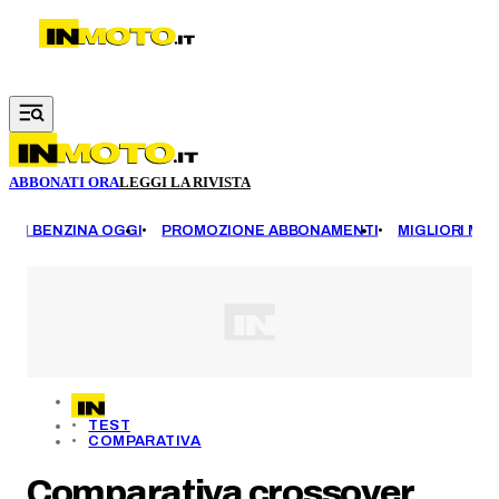
Vai al contenuto principale
ABBONATI ORA
LEGGI LA RIVISTA
EZZI BENZINA OGGI
PROMOZIONE ABBONAMENTI
MIGLIORI MOT
TEST
COMPARATIVA
Comparativa crossover