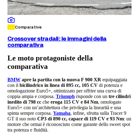
Comparative
Crossover stradali: le immagini della
comparativa
Le moto protagoniste della
comparativa
BMW
apre la partita con la nuova F 900 XR
equipaggiata
con il
bicilindrico in linea di 895 cc, 105 CV
di potenza e
omologazione Euro5+, ottimizzato per offrire una curva di
coppia ampia e corposa.
Triumph
risponde con un
tre cilindri
inedito di 798 cc
che
eroga 115 CV e 84 Nm
, omologato
Euro5+ con un’architettura che privilegia la linearità e una
spinta sempre corposa.
Yamaha
, infine, sfrutta sulla Tracer 9
GT il suo noto
CP3 di 890 cc, capace di 119 CV e 93 Nm
: un
motore che ormai è riconosciuto come garante dello sweet spot
tra potenza e fluidità.