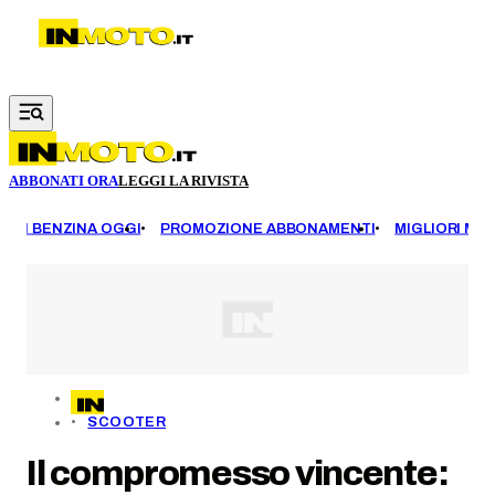
Vai al contenuto principale
ABBONATI ORA
LEGGI LA RIVISTA
EZZI BENZINA OGGI
PROMOZIONE ABBONAMENTI
MIGLIORI MOT
SCOOTER
Il compromesso vincente: