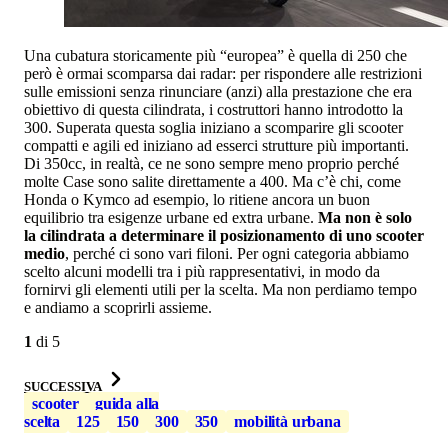
Una cubatura storicamente più “europea” è quella di 250 che
però è ormai scomparsa dai radar: per rispondere alle restrizioni
sulle emissioni senza rinunciare (anzi) alla prestazione che era
obiettivo di questa cilindrata, i costruttori hanno introdotto la
300. Superata questa soglia iniziano a scomparire gli scooter
compatti e agili ed iniziano ad esserci strutture più importanti.
Di 350cc, in realtà, ce ne sono sempre meno proprio perché
molte Case sono salite direttamente a 400. Ma c’è chi, come
Honda o Kymco ad esempio, lo ritiene ancora un buon
equilibrio tra esigenze urbane ed extra urbane.
Ma non è solo
la cilindrata a determinare il posizionamento di uno scooter
medio
, perché ci sono vari filoni. Per ogni categoria abbiamo
scelto alcuni modelli tra i più rappresentativi, in modo da
fornirvi gli elementi utili per la scelta. Ma non perdiamo tempo
e andiamo a scoprirli assieme.
1
di
5
SUCCESSIVA
scooter
guida alla
scelta
125
150
300
350
mobilità urbana