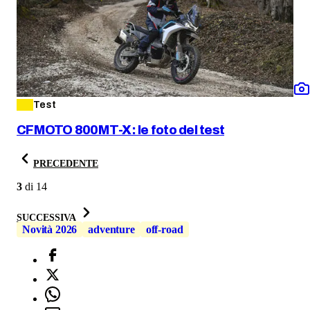
Test
CFMOTO 800MT-X: le foto del test
PRECEDENTE
3
di
14
SUCCESSIVA
Novità 2026
adventure
off-road