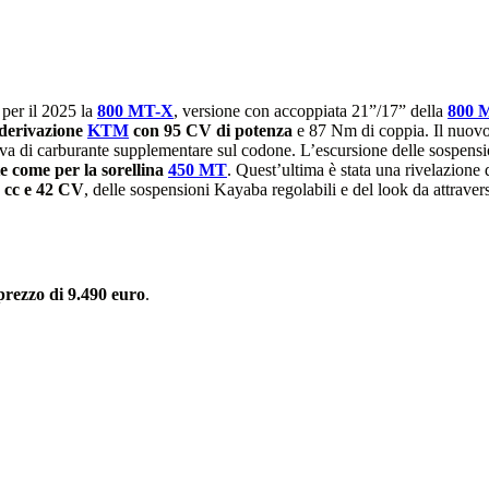
 per il 2025 la
800 MT-X
, versione con accoppiata 21”/17” della
800 
i derivazione
KTM
con 95 CV di potenza
e 87 Nm di coppia. Il nuov
rva di carburante supplementare sul codone. L’escursione delle sospensio
e come per la sorellina
450 MT
. Quest’ultima è stata una rivelazion
9 cc e 42 CV
, delle sospensioni Kayaba regolabili e del look da attravers
prezzo di 9.490 euro
.