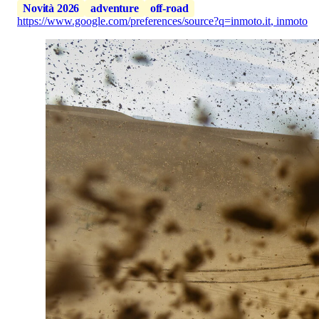
Novità 2026
adventure
off-road
https://www.google.com/preferences/source?q=inmoto.it
,
inmoto