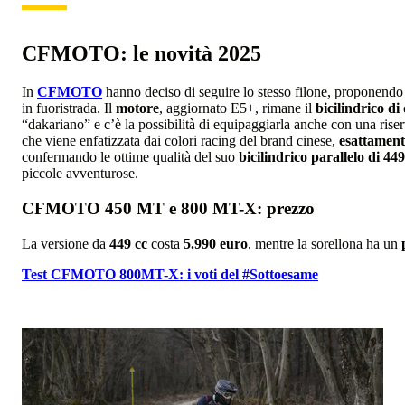
CFMOTO: le novità 2025
In
CFMOTO
hanno deciso di seguire lo stesso filone, proponendo
in fuoristrada. Il
motore
, aggiornato E5+, rimane il
bicilindrico d
“dakariano” e c’è la possibilità di equipaggiarla anche con una rise
che viene enfatizzata dai colori racing del brand cinese,
esattament
confermando le ottime qualità del suo
bicilindrico parallelo di 44
piccole avventurose.
CFMOTO 450 MT e 800 MT-X: prezzo
La versione da
449 cc
costa
5.990 euro
, mentre la sorellona ha un
Test CFMOTO 800MT-X: i voti del #Sottoesame