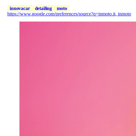
innovacar
detailing
moto
https://www.google.com/preferences/source?q=inmoto.it
,
inmoto