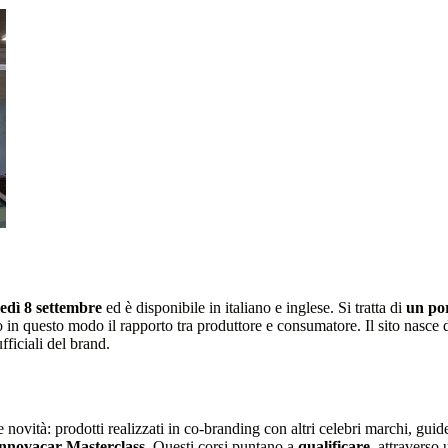
edì 8 settembre
ed è disponibile in italiano e inglese. Si tratta di
un por
 in questo modo il rapporto tra produttore e consumatore. Il sito nasce 
ufficiali del brand.
e novità: prodotti realizzati in co-branding con altri celebri marchi, guide
Innovacar Masterclass
. Questi corsi puntano a
qualificare
, attraverso