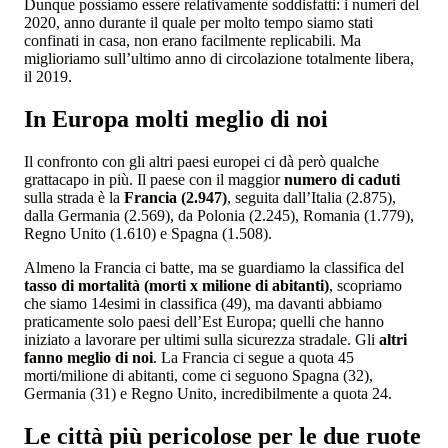
Dunque possiamo essere relativamente soddisfatti: i numeri del
2020, anno durante il quale per molto tempo siamo stati
confinati in casa, non erano facilmente replicabili. Ma
miglioriamo sull’ultimo anno di circolazione totalmente libera,
il 2019.
In Europa molti meglio di noi
Il confronto con gli altri paesi europei ci dà però qualche
grattacapo in più. Il paese con il maggior
numero di caduti
sulla strada è la
Francia (2.947)
, seguita dall’Italia (2.875),
dalla Germania (2.569), da Polonia (2.245), Romania (1.779),
Regno Unito (1.610) e Spagna (1.508).
Almeno la Francia ci batte, ma se guardiamo la classifica del
tasso di mortalità (morti x milione di abitanti)
, scopriamo
che siamo 14esimi in classifica (49), ma davanti abbiamo
praticamente solo paesi dell’Est Europa; quelli che hanno
iniziato a lavorare per ultimi sulla sicurezza stradale. Gli
altri
fanno meglio di noi
. La Francia ci segue a quota 45
morti/milione di abitanti, come ci seguono Spagna (32),
Germania (31) e Regno Unito, incredibilmente a quota 24.
Le città più pericolose per le due ruote