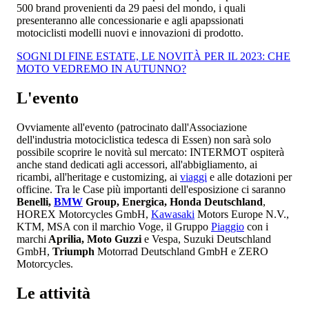
500 brand provenienti da 29 paesi del mondo, i quali
presenteranno alle concessionarie e agli apapssionati
motociclisti modelli nuovi e innovazioni di prodotto.
SOGNI DI FINE ESTATE, LE NOVITÀ PER IL 2023: CHE
MOTO VEDREMO IN AUTUNNO?
L'evento
Ovviamente all'evento (patrocinato dall'Associazione
dell'industria motociclistica tedesca di Essen) non sarà solo
possibile scoprire le novità sul mercato: INTERMOT ospiterà
anche stand dedicati agli accessori, all'abbigliamento, ai
ricambi, all'heritage e customizing, ai
viaggi
e alle dotazioni per
officine. Tra le Case più importanti dell'esposizione ci saranno
Benelli,
BMW
Group, Energica, Honda Deutschland
,
HOREX Motorcycles GmbH,
Kawasaki
Motors Europe N.V.,
KTM, MSA con il marchio Voge, il Gruppo
Piaggio
con i
marchi
Aprilia, Moto Guzzi
e Vespa, Suzuki Deutschland
GmbH,
Triumph
Motorrad Deutschland GmbH e ZERO
Motorcycles.
Le attività