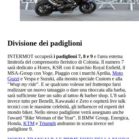
Divisione dei padiglioni
INTERMOT occuperà
i padiglioni 7, 8 e 9
e l'area esterna
limitrofa del comprensorio fieristico di Colonia. Il numero 7
sarà dedicato a Horex, KSR con il marchio Royal Enfield, il
MSA-Group con Voge, Piaggio con i marchi Aprilia,
Moto
Guzzi
e Vespa e Suzuki, alla mostra speciale Custom e alla
"
Wrap my ride
". E se qualcuno volesse nel frattempo farsi
realizzare un nuovo tatuaggio o dare una ritoccata alla barba,
sarà sufficiente fare un salto al tattoo & barber shop. L'8 sarà
invece tutto per Benelli, Kawasaki e Zero e ospiterà live talk
tecnici con le massime celebrità, gli influencer ed esperti del
mondo biker. Nello stesso padiglione verrà assegnato anche
l'award "Bike Woman of the Year". Il BMW Group, Energica,
Honda,
KTM
e
Triumph
andranno in scena invece nel
padiglione 9.