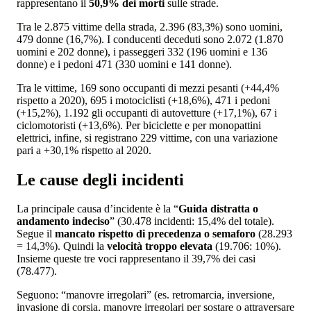
rappresentano il
50,9% dei morti
sulle strade.
Tra le 2.875 vittime della strada, 2.396 (83,3%) sono uomini,
479 donne (16,7%). I conducenti deceduti sono 2.072 (1.870
uomini e 202 donne), i passeggeri 332 (196 uomini e 136
donne) e i pedoni 471 (330 uomini e 141 donne).
Tra le vittime, 169 sono occupanti di mezzi pesanti (+44,4%
rispetto a 2020), 695 i motociclisti (+18,6%), 471 i pedoni
(+15,2%), 1.192 gli occupanti di autovetture (+17,1%), 67 i
ciclomotoristi (+13,6%). Per biciclette e per monopattini
elettrici, infine, si registrano 229 vittime, con una variazione
pari a +30,1% rispetto al 2020.
Le cause degli incidenti
La principale causa d’incidente è la “
Guida distratta o
andamento indeciso
” (30.478 incidenti: 15,4% del totale).
Segue il
mancato rispetto di precedenza o semaforo
(28.293
= 14,3%). Quindi la
velocità troppo elevata
(19.706: 10%).
Insieme queste tre voci rappresentano il 39,7% dei casi
(78.477).
Seguono: “manovre irregolari” (es. retromarcia, inversione,
invasione di corsia, manovre irregolari per sostare o attraversare