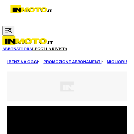
Vai al contenuto principale
ABBONATI ORA
LEGGI LA RIVISTA
EZZI BENZINA OGGI
PROMOZIONE ABBONAMENTI
MIGLIORI MOT