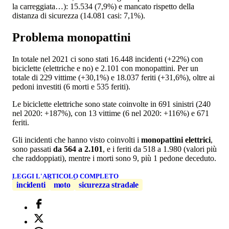
la carreggiata…): 15.534 (7,9%) e mancato rispetto della
distanza di sicurezza (14.081 casi: 7,1%).
Problema monopattini
In totale nel 2021 ci sono stati 16.448 incidenti (+22%) con
biciclette (elettriche e no) e 2.101 con monopattini. Per un
totale di 229 vittime (+30,1%) e 18.037 feriti (+31,6%), oltre ai
pedoni investiti (6 morti e 535 feriti).
Le biciclette elettriche sono state coinvolte in 691 sinistri (240
nel 2020: +187%), con 13 vittime (6 nel 2020: +116%) e 671
feriti.
Gli incidenti che hanno visto coinvolti i
monopattini elettrici
,
sono passati
da 564 a 2.101
, e i feriti da 518 a 1.980 (valori più
che raddoppiati), mentre i morti sono 9, più 1 pedone deceduto.
LEGGI L'ARTICOLO COMPLETO
incidenti
moto
sicurezza stradale