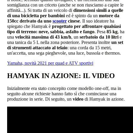
somiglianza con un criceto (anche se non riusciamo a capire le
affinità...). Si tratta di un veicolo di
dimensioni simili a quelle
di una bicicletta per bambini
ed è spinto da un
motore da
150cc derivato da uno
scooter
cinese
. Il suo ideatore ha
spiegato che Hamyak è
progettato per affrontare qualsiasi
tipo di terreno: neve, sabbia, asfalto e fango
. Pesa
85 kg
, ha
una
velocità massima di 43 km/h
, un
serbatoio da 10 litri
e
una tanica da 5 L nella zona posteriore. Presenta inoltre
un set
di strumenti attaccato al telaio
: una corda da 15 metri,
un'accetta, una sega pieghevole, una luce, bussola e thermos.
Yamaha, novità 2021 per quad e ATV sportivi
HAMYAK IN AZIONE: IL VIDEO
Inizialmente era stato concepito come modello one-off, ma in
seguito alcune richieste hanno fatto sì che cominciasse una
produzione in serie. Di seguito, un
video
di Hamyak in azione.