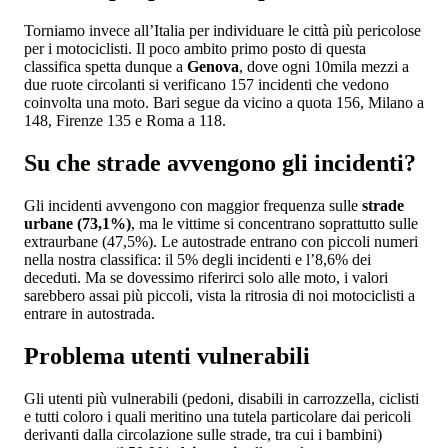
Torniamo invece all’Italia per individuare le città più pericolose
per i motociclisti. Il poco ambito primo posto di questa
classifica spetta dunque a
Genova
, dove ogni 10mila mezzi a
due ruote circolanti si verificano 157 incidenti che vedono
coinvolta una moto. Bari segue da vicino a quota 156, Milano a
148, Firenze 135 e Roma a 118.
Su che strade avvengono gli incidenti?
Gli incidenti avvengono con maggior frequenza sulle
strade
urbane (73,1%)
, ma le vittime si concentrano soprattutto sulle
extraurbane (47,5%). Le autostrade entrano con piccoli numeri
nella nostra classifica: il 5% degli incidenti e l’8,6% dei
deceduti. Ma se dovessimo riferirci solo alle moto, i valori
sarebbero assai più piccoli, vista la ritrosia di noi motociclisti a
entrare in autostrada.
Problema utenti vulnerabili
Gli utenti più vulnerabili (pedoni, disabili in carrozzella, ciclisti
e tutti coloro i quali meritino una tutela particolare dai pericoli
derivanti dalla circolazione sulle strade, tra cui i bambini)