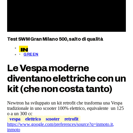
Test SWM Gran Milano 500, salto di qualità
GREEN
Le Vespa moderne
diventano elettriche con un
kit (che non costa tanto)
Newtron ha sviluppato un kit retrofit che trasforma una Vespa
tradizionale in uno scooter 100% elettrico, equivalente un 125
o a un 300 cc
vespa
elettrico
scooter
retrofit
https://www.google.com/preferences/source?q=inmoto.it
,
inmoto