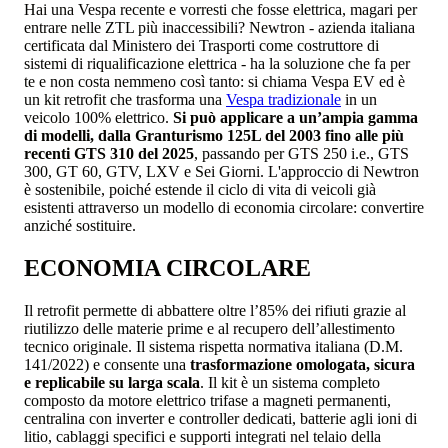
Hai una Vespa recente e vorresti che fosse elettrica, magari per
entrare nelle ZTL più inaccessibili? Newtron - azienda italiana
certificata dal Ministero dei Trasporti come costruttore di
sistemi di riqualificazione elettrica - ha la soluzione che fa per
te e non costa nemmeno così tanto: si chiama Vespa EV ed è
un kit retrofit che trasforma una
Vespa tradizionale
in un
veicolo 100% elettrico.
Si può applicare a un’ampia gamma
di modelli, dalla Granturismo 125L del 2003 fino alle più
recenti GTS 310 del 2025
, passando per GTS 250 i.e., GTS
300, GT 60, GTV, LXV e Sei Giorni. L'approccio di Newtron
è sostenibile, poiché estende il ciclo di vita di veicoli già
esistenti attraverso un modello di economia circolare: convertire
anziché sostituire.
ECONOMIA CIRCOLARE
Il retrofit permette di abbattere oltre l’85% dei rifiuti grazie al
riutilizzo delle materie prime e al recupero dell’allestimento
tecnico originale. Il sistema rispetta normativa italiana (D.M.
141/2022) e consente una
trasformazione omologata, sicura
e replicabile su larga scala
. Il kit è un sistema completo
composto da motore elettrico trifase a magneti permanenti,
centralina con inverter e controller dedicati, batterie agli ioni di
litio, cablaggi specifici e supporti integrati nel telaio della