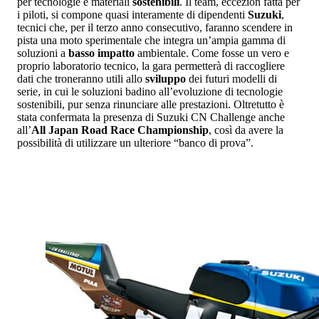
per tecnologie e materiali
sostenibili
. Il team, eccezion fatta per
i piloti, si compone quasi interamente di dipendenti
Suzuki
,
tecnici che, per il terzo anno consecutivo, faranno scendere in
pista una moto sperimentale che integra un’ampia gamma di
soluzioni a
basso impatto
ambientale. Come fosse un vero e
proprio laboratorio tecnico, la gara permetterà di raccogliere
dati che troneranno utili allo
sviluppo
dei futuri modelli di
serie, in cui le soluzioni badino all’evoluzione di tecnologie
sostenibili, pur senza rinunciare alle prestazioni. Oltretutto è
stata confermata la presenza di Suzuki CN Challenge anche
all’
All Japan Road Race Championship
, così da avere la
possibilità di utilizzare un ulteriore “banco di prova”.