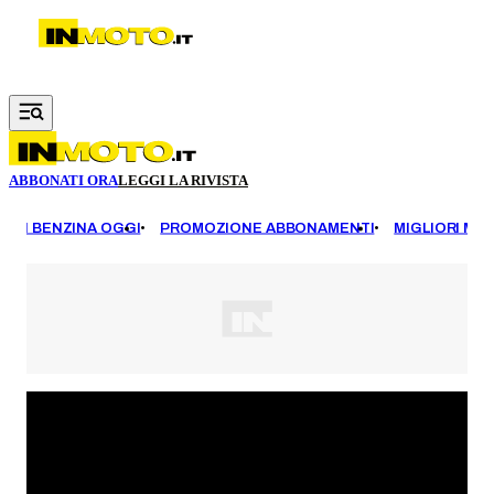
Vai al contenuto principale
ABBONATI ORA
LEGGI LA RIVISTA
EZZI BENZINA OGGI
PROMOZIONE ABBONAMENTI
MIGLIORI MOT