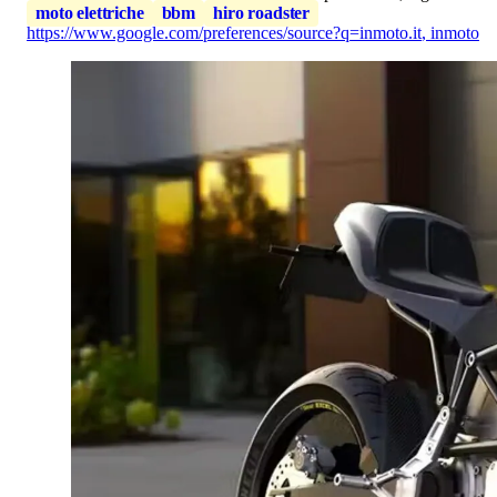
moto elettriche
bbm
hiro roadster
https://www.google.com/preferences/source?q=inmoto.it
,
inmoto