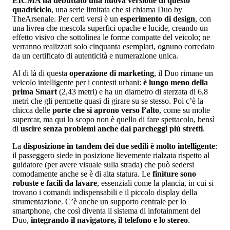
EICMA ha debuttato una nuova versione di questo
quadriciclo
, una serie limitata che si chiama Duo by
TheArsenale. Per certi versi è un
esperimento di design
, con
una livrea che mescola superfici opache e lucide, creando un
effetto visivo che sottolinea le forme compatte del veicolo; ne
verranno realizzati solo cinquanta esemplari, ognuno corredato
da un certificato di autenticità e numerazione unica.
Al di là di questa
operazione di marketing
, il Duo rimane un
veicolo intelligente per i contesti urbani:
è lungo meno della
prima Smart
(2,43 metri) e ha un diametro di sterzata di 6,8
metri che gli permette quasi di girare su se stesso. Poi c’è la
chicca delle
porte che si aprono verso l’alto
, come su molte
supercar, ma qui lo scopo non è quello di fare spettacolo, bensì
di
uscire senza problemi anche dai parcheggi più stretti
.
La
disposizione in tandem dei due sedili è molto intelligente
:
il passeggero siede in posizione lievemente rialzata rispetto al
guidatore (per avere visuale sulla strada) che può sedersi
comodamente anche se è di alta statura. Le
finiture sono
robuste e facili da lavare
, essenziali come la plancia, in cui si
trovano i comandi indispensabili e il piccolo display della
strumentazione. C’è anche un supporto centrale per lo
smartphone, che così diventa il sistema di infotainment del
Duo,
integrando il navigatore, il telefono e lo stereo
.