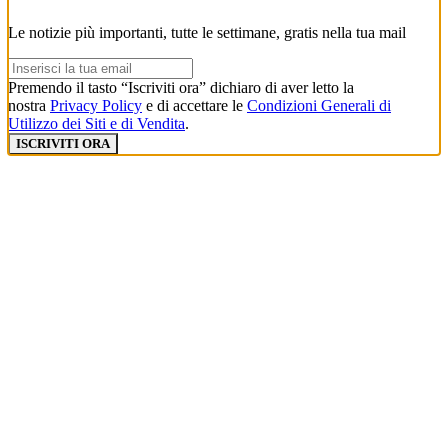
Le notizie più importanti, tutte le settimane, gratis nella tua mail
Premendo il tasto “Iscriviti ora” dichiaro di aver letto la
nostra
Privacy Policy
e di accettare le
Condizioni Generali di
Utilizzo dei Siti e di Vendita
.
ISCRIVITI ORA