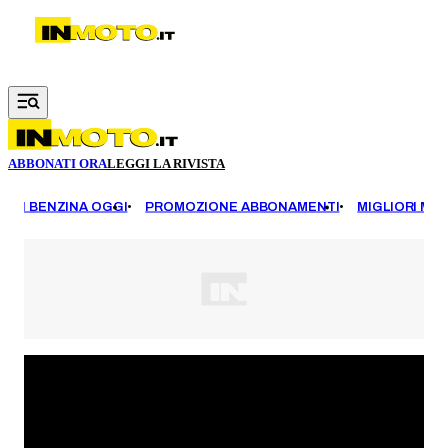
Vai al contenuto principale
ABBONATI ORA
LEGGI LA RIVISTA
EZZI BENZINA OGGI
PROMOZIONE ABBONAMENTI
MIGLIORI MOT