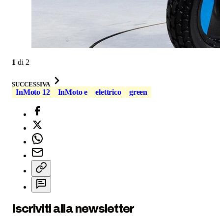
1
di
2
SUCCESSIVA
InMoto 12
InMoto e
elettrico
green
Iscriviti alla newsletter