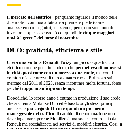
Il
mercato dell'elettrico
- per quanto riguarda il mondo delle
due ruote - continua a faticare a prendere piede (come
analizzeremo in seguito), le aziende, però, non smettono di
investire in questo senso. Ecco, quindi,
le cinque maggiori
novità "green" del mese di novembre
.
DUO: praticità, efficienza e stile
C'era una volta la Renault Twizy
, un piccolo quadriciclo
elettrico con due posti in tandem, che
permetteva di muoversi
in città quasi come con un mezzo a due ruote
, ma con il
comfort e la sicurezza di uno a quattro ruote. È rimasto sul
mercato dal 2011 al 2023, senza incontrare molta fortuna, forse
perché
troppo in anticipo sui tempi
.
Dopodiché, lo scorso anno è entrato in produzione il suo erede,
che si chiama Mobilize Duo ed è basato sugli stessi principi,
anche se è
più largo di 11 cm e quindi un po’ meno
maneggevole nel traffico
. Il cambio di denominazione non
deve ingannare, perché Mobilize è una società controllata da
Renault ma specializzata nei servizi di mobilità elettrica. Così,
a