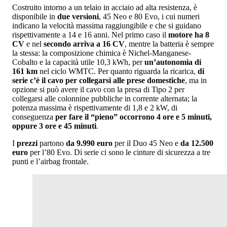
Costruito intorno a un telaio in acciaio ad alta resistenza, è
disponibile in
due versioni
, 45 Neo e 80 Evo, i cui numeri
indicano la velocità massima raggiungibile e che si guidano
rispettivamente a 14 e 16 anni. Nel primo caso il
motore ha 8
CV
e nel
secondo arriva a 16 CV
, mentre la batteria è sempre
la stessa: la composizione chimica è Nichel-Manganese-
Cobalto e la capacità utile 10,3 kWh, per
un’autonomia di
161 km
nel ciclo WMTC. Per quanto riguarda la ricarica,
di
serie c’è il cavo per collegarsi alle prese domestiche
, ma in
opzione si può avere il cavo con la presa di Tipo 2 per
collegarsi alle colonnine pubbliche in corrente alternata; la
potenza massima è rispettivamente di 1,8 e 2 kW, di
conseguenza
per fare il “pieno” occorrono 4 ore e 5 minuti,
oppure 3 ore e 45 minuti
.
I
prezzi
partono
da 9.990 euro
per il Duo 45 Neo e
da 12.500
euro
per l’80 Evo. Di serie ci sono le cinture di sicurezza a tre
punti e l’airbag frontale.