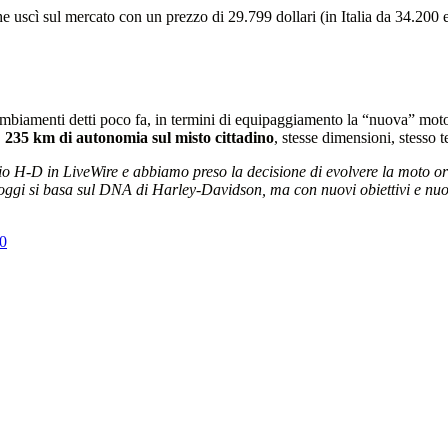
 uscì sul mercato con un prezzo di 29.799 dollari (in Italia da 34.200 e
mbiamenti detti poco fa, in termini di equipaggiamento la “nuova” moto pr
,
235 km di autonomia sul misto cittadino
, stesse dimensioni, stesso 
chio H-D in LiveWire e abbiamo preso la decisione di evolvere la moto o
oggi si basa sul DNA di Harley-Davidson, ma con nuovi obiettivi e nu
50