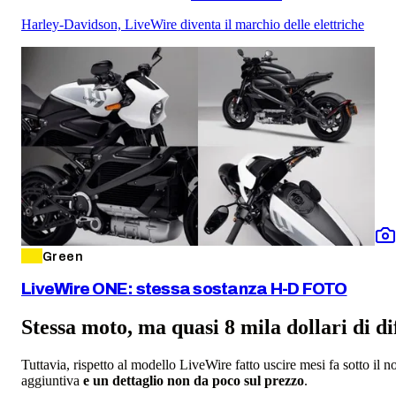
Harley-Davidson, LiveWire diventa il marchio delle elettriche
Green
LiveWire ONE: stessa sostanza H-D FOTO
Stessa moto, ma quasi 8 mila dollari di d
Tuttavia, rispetto al modello LiveWire fatto uscire mesi fa sotto 
aggiuntiva
e un dettaglio non da poco sul prezzo
.