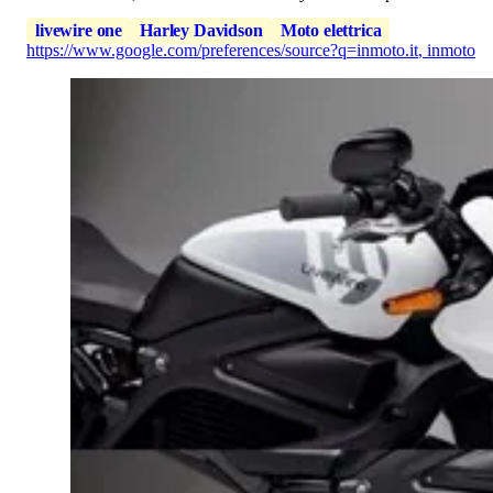
livewire one
Harley Davidson
Moto elettrica
https://www.google.com/preferences/source?q=inmoto.it
,
inmoto