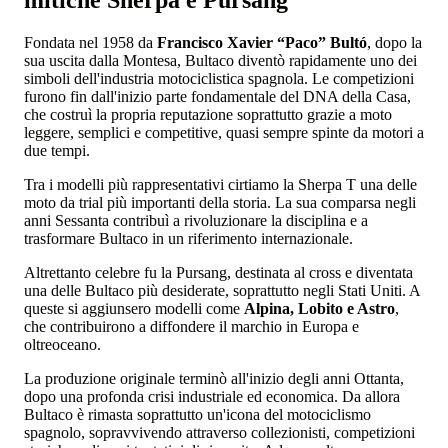
Fondata nel 1958 da
Francisco Xavier “Paco” Bultó
, dopo la
sua uscita dalla Montesa, Bultaco diventò rapidamente uno dei
simboli dell'industria motociclistica spagnola. Le competizioni
furono fin dall'inizio parte fondamentale del DNA della Casa,
che costruì la propria reputazione soprattutto grazie a moto
leggere, semplici e competitive, quasi sempre spinte da motori a
due tempi.
Tra i modelli più rappresentativi cirtiamo la Sherpa T una delle
moto da trial più importanti della storia. La sua comparsa negli
anni Sessanta contribuì a rivoluzionare la disciplina e a
trasformare Bultaco in un riferimento internazionale.
Altrettanto celebre fu la Pursang, destinata al cross e diventata
una delle Bultaco più desiderate, soprattutto negli Stati Uniti. A
queste si aggiunsero modelli come
Alpina, Lobito e Astro
,
che contribuirono a diffondere il marchio in Europa e
oltreoceano.
La produzione originale terminò all'inizio degli anni Ottanta,
dopo una profonda crisi industriale ed economica. Da allora
Bultaco è rimasta soprattutto un'icona del motociclismo
spagnolo, sopravvivendo attraverso collezionisti, competizioni