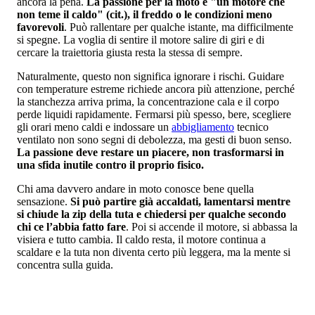
ancora la pena.
La passione per la moto è "un motore che
non teme il caldo" (cit.), il freddo o le condizioni meno
favorevoli
. Può rallentare per qualche istante, ma difficilmente
si spegne. La voglia di sentire il motore salire di giri e di
cercare la traiettoria giusta resta la stessa di sempre.
Naturalmente, questo non significa ignorare i rischi. Guidare
con temperature estreme richiede ancora più attenzione, perché
la stanchezza arriva prima, la concentrazione cala e il corpo
perde liquidi rapidamente. Fermarsi più spesso, bere, scegliere
gli orari meno caldi e indossare un
abbigliamento
tecnico
ventilato non sono segni di debolezza, ma gesti di buon senso.
La passione deve restare un piacere, non trasformarsi in
una sfida inutile contro il proprio fisico.
Chi ama davvero andare in moto conosce bene quella
sensazione.
Si può partire già accaldati, lamentarsi mentre
si chiude la zip della tuta e chiedersi per qualche secondo
chi ce l’abbia fatto fare
. Poi si accende il motore, si abbassa la
visiera e tutto cambia. Il caldo resta, il motore continua a
scaldare e la tuta non diventa certo più leggera, ma la mente si
concentra sulla guida.