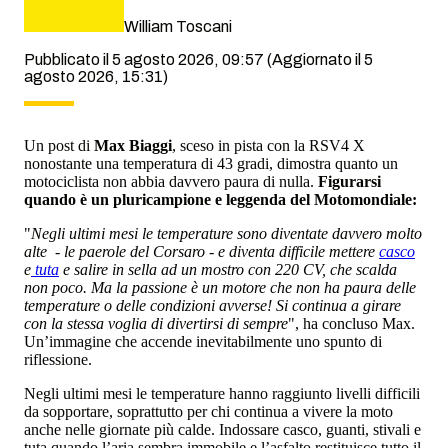
William Toscani
Pubblicato il 5 agosto 2026, 09:57
(Aggiornato il 5
agosto 2026, 15:31)
Un post di
Max Biaggi
, sceso in pista con la RSV4 X
nonostante una temperatura di 43 gradi, dimostra quanto un
motociclista non abbia davvero paura di nulla.
Figurarsi
quando è un pluricampione e leggenda del Motomondiale:
"
Negli ultimi mesi le temperature sono diventate davvero molto
alte - le paerole del Corsaro - e diventa difficile mettere
casco
e
tuta
e salire in sella ad un mostro con 220 CV, che scalda
non poco. Ma la passione è un motore che non ha paura delle
temperature o delle condizioni avverse! Si continua a girare
con la stessa voglia di divertirsi di sempre
", ha concluso Max.
Un’immagine che accende inevitabilmente uno spunto di
riflessione.
Negli ultimi mesi le temperature hanno raggiunto livelli difficili
da sopportare, soprattutto per chi continua a vivere la moto
anche nelle giornate più calde. Indossare casco, guanti, stivali e
tuta quando l’aria sembra immobile e l’asfalto restituisce tutto il