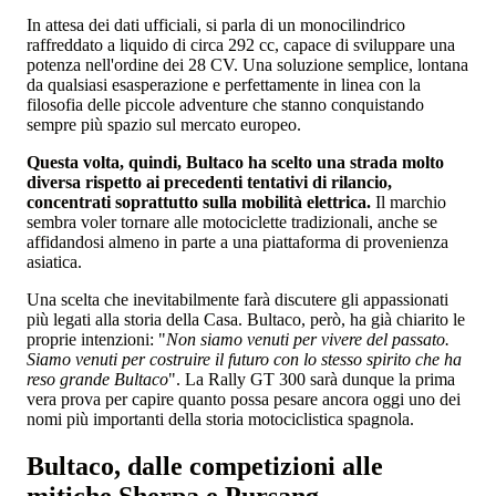
In attesa dei dati ufficiali, si parla di un monocilindrico
raffreddato a liquido di circa 292 cc, capace di sviluppare una
potenza nell'ordine dei 28 CV. Una soluzione semplice, lontana
da qualsiasi esasperazione e perfettamente in linea con la
filosofia delle piccole adventure che stanno conquistando
sempre più spazio sul mercato europeo.
Questa volta, quindi, Bultaco ha scelto una strada molto
diversa rispetto ai precedenti tentativi di rilancio,
concentrati soprattutto sulla mobilità elettrica.
Il marchio
sembra voler tornare alle motociclette tradizionali, anche se
affidandosi almeno in parte a una piattaforma di provenienza
asiatica.
Una scelta che inevitabilmente farà discutere gli appassionati
più legati alla storia della Casa. Bultaco, però, ha già chiarito le
proprie intenzioni: "
Non siamo venuti per vivere del passato.
Siamo venuti per costruire il futuro con lo stesso spirito che ha
reso grande Bultaco
". La Rally GT 300 sarà dunque la prima
vera prova per capire quanto possa pesare ancora oggi uno dei
nomi più importanti della storia motociclistica spagnola.
Bultaco, dalle competizioni alle
mitiche Sherpa e Pursang