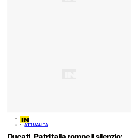
ATTUALITA
Ducati, PatrItalia rompe il silenzio: