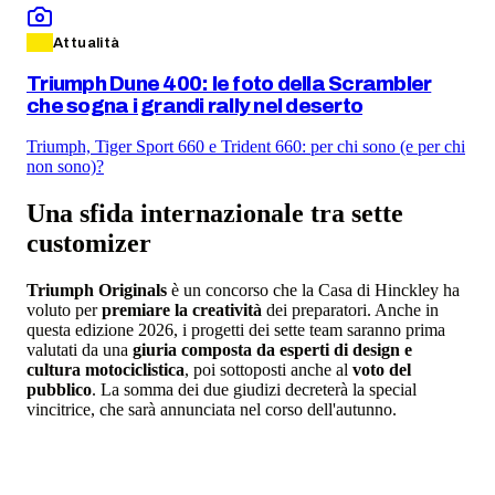
Attualità
Triumph Dune 400: le foto della Scrambler
che sogna i grandi rally nel deserto
Triumph, Tiger Sport 660 e Trident 660: per chi sono (e per chi
non sono)?
Una sfida internazionale tra sette
customizer
Triumph Originals
è un concorso che la Casa di Hinckley ha
voluto per
premiare la creatività
dei preparatori. Anche in
questa edizione 2026, i progetti dei sette team saranno prima
valutati da una
giuria composta da esperti di design e
cultura motociclistica
, poi sottoposti anche al
voto del
pubblico
. La somma dei due giudizi decreterà la special
vincitrice, che sarà annunciata nel corso dell'autunno.