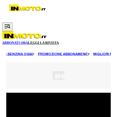
Vai al contenuto principale
ABBONATI ORA
LEGGI LA RIVISTA
EZZI BENZINA OGGI
PROMOZIONE ABBONAMENTI
MIGLIORI MOT