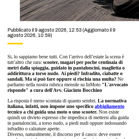
Pubblicato il 9 agosto 2026, 12:53
(Aggiornato il 9
agosto 2026, 10:59)
Si, lo sappiamo bene tutti. Con l’arrivo dell’estate la scena è
tutt’altro che rara:
scooter, magari per poche centinaia di
metri dalla spiaggia, guidato in pantaloncini, maglietta o
addirittura a torso nudo
.
Ai piedi? Infradito, ciabatte o
sandali. Ma si può fare oppure si rischia una multa?
Ne
parliamo nella nostra rubrica mensile su InMoto
"L'avvocato
risponde" a cura dell'Avv. Giacinto Bocchino
La risposta è meno scontata di quanto sembri.
La normativa
italiana, infatti, non impone uno specifico
abbigliamento
tecnico a chi guida una moto o uno scooter.
Non esiste
quindi un divieto espresso che impedisca di mettersi alla guida
in pantaloncini, a torso nudo, a piedi nudi oppure indossando
infradito o calzature aperte.
Diverso, naturalmente, il discorso per il casco: deve essere