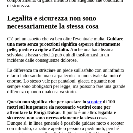
comportamento di guida ritenuto non adeguato alle condizioni
di sicurezza.
Legalità e sicurezza non sono
necessariamente la stessa cosa
C'è poi un aspetto che va ben oltre l'eventuale multa.
Guidare
una moto senza protezioni significa esporre direttamente
pelle, piedi e caviglie all'asfalto.
Anche una banalissima
scivolata a bassa velocità può quindi trasformarsi in un
incidente dalle conseguenze dolorose.
La differenza tra strisciare un piede sull'asfalto con un'infradito
e farlo indossando una scarpa tecnica o uno stivale da moto è
enorme. Lo stesso vale per pantaloni, giacca e guanti: non
sempre sono obbligatori per legge, ma possono fare una grande
differenza quando qualcosa va storto.
Questo non significa che per spostare lo
scooter
di 100
metri sul lungomare sia necessario vestirsi come per
affrontare la Parigi-Dakar
. Il punto è un altro:
legalità e
sicurezza non sono necessariamente la stessa cosa.
Dunque sì, in linea generale è possibile guidare moto e scooter
con infradito, calzature aperte o persino a piedi nudi, perché