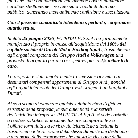
fatto che una comunicazione che avrebbe dovuto mantenere
carattere strettamente riservato sia divenuta di dominio
pubblico, generando inevitabilmente confusione e speculazioni.
Con il presente comunicato intendiamo, pertanto, confermare
quanto segue.
In data
25 giugno 2026
, PATRITALIA S.p.A. ha formalmente
manifestato il proprio interesse all’acquisizione del
100% del
capitale sociale di Ducati Motor Holding S.p.A.
, trasmettendo
agli organi competenti del Gruppo
Audi e Volkswagen
una
proposta di acquisto per un corrispettivo pari a
2,5 miliardi di
euro
.
La proposta è stata regolarmente trasmessa e ricevuta dai
destinatari competenti appartenenti al Gruppo Audi, nonché
agli organi interessati del Gruppo Volkswagen, Lamborghini e
Ducati.
Al solo scopo di eliminare qualsiasi dubbio circa l’effettiva
esistenza della proposta, la sua autenticità e la serietà
dell’iniziativa intrapresa, PATRITALIA S.p.A. si vede costretta
a rendere pubblica la documentazione comprovante sia
l’offerta formulata sia le ricevute telematiche attestanti la
trasmissione e la ricezione della stessa da parte dei destinatari
e una prova della controparte che attesta la ricezione della