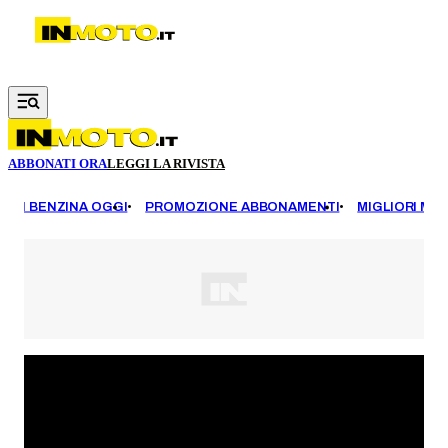
Vai al contenuto principale
ABBONATI ORA
LEGGI LA RIVISTA
EZZI BENZINA OGGI
PROMOZIONE ABBONAMENTI
MIGLIORI MOT