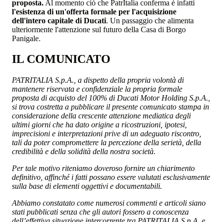
proposta.
Al momento ciò che PatrItalia conferma è infatti
l'esistenza di un'offerta formale per l'acquisizione
dell'intero capitale di Ducati
. Un passaggio che alimenta
ulteriormente l'attenzione sul futuro della Casa di Borgo
Panigale.
IL COMUNICATO
PATRITALIA S.p.A., a dispetto della propria volontà di
mantenere riservata e confidenziale la propria formale
proposta di acquisto del 100% di Ducati Motor Holding S.p.A.,
si trova costretta a pubblicare il presente comunicato stampa in
considerazione della crescente attenzione mediatica degli
ultimi giorni che ha dato origine a ricostruzioni, ipotesi,
imprecisioni e interpretazioni prive di un adeguato riscontro,
tali da poter compromettere la percezione della serietà, della
credibilità e della solidità della nostra società.
Per tale motivo riteniamo doveroso fornire un chiarimento
definitivo, affinché i fatti possano essere valutati esclusivamente
sulla base di elementi oggettivi e documentabili.
Abbiamo constatato come numerosi commenti e articoli siano
stati pubblicati senza che gli autori fossero a conoscenza
dell’effettiva situazione intercorrente tra PATRITALIA S.p.A. e