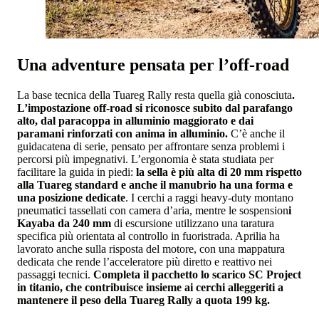
Una adventure pensata per l’off-road
La base tecnica della Tuareg Rally resta quella già conosciuta
.
L’impostazione off-road si riconosce subito dal parafango
alto, dal paracoppa in alluminio maggiorato e dai
paramani rinforzati con anima in alluminio.
C’è anche il
guidacatena di serie, pensato per affrontare senza problemi i
percorsi più impegnativi. L’ergonomia è stata studiata per
facilitare la guida in piedi:
la sella è più alta di 20 mm rispetto
alla Tuareg standard e anche il manubrio ha una forma e
una posizione dedicate
. I cerchi a raggi heavy-duty montano
pneumatici tassellati con camera d’aria, mentre le sospension
i
Kayaba da 240 mm
di escursione utilizzano una taratura
specifica più orientata al controllo in fuoristrada. Aprilia ha
lavorato anche sulla risposta del motore, con una mappatura
dedicata che rende l’acceleratore più diretto e reattivo nei
passaggi tecnici.
Completa il pacchetto lo scarico SC Project
in titanio, che contribuisce insieme ai cerchi alleggeriti a
mantenere il peso della Tuareg Rally a quota 199 kg.