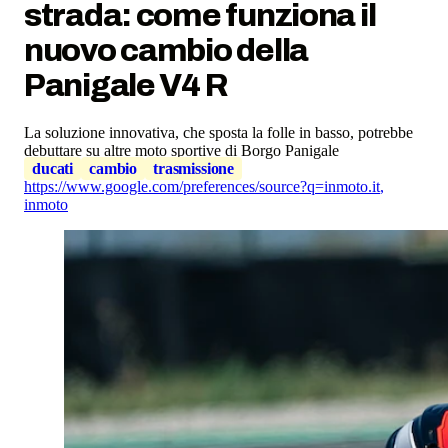
strada: come funziona il
nuovo cambio della
Panigale V4 R
La soluzione innovativa, che sposta la folle in basso, potrebbe
debuttare su altre moto sportive di Borgo Panigale
ducati
cambio
trasmissione
https://www.google.com/preferences/source?q=inmoto.it
,
inmoto