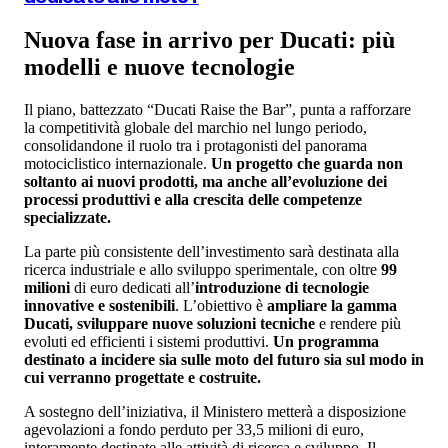
Nuova fase in arrivo per Ducati: più
modelli e nuove tecnologie
Il piano, battezzato “Ducati Raise the Bar”, punta a rafforzare
la competitività globale del marchio nel lungo periodo,
consolidandone il ruolo tra i protagonisti del panorama
motociclistico internazionale.
Un progetto che guarda non
soltanto ai nuovi prodotti, ma anche all’evoluzione dei
processi produttivi e alla crescita delle competenze
specializzate.
La parte più consistente dell’investimento sarà destinata alla
ricerca industriale e allo sviluppo sperimentale, con oltre
99
milioni
di euro dedicati all’
introduzione di tecnologie
innovative e sostenibili
. L’obiettivo è
ampliare la gamma
Ducati, sviluppare nuove soluzioni tecniche
e rendere più
evoluti ed efficienti i sistemi produttivi.
Un programma
destinato a incidere sia sulle moto del futuro sia sul modo in
cui verranno progettate e costruite.
A sostegno dell’iniziativa, il Ministero metterà a disposizione
agevolazioni a fondo perduto per 33,5 milioni di euro,
interamente destinate alle attività di ricerca e sviluppo. Il