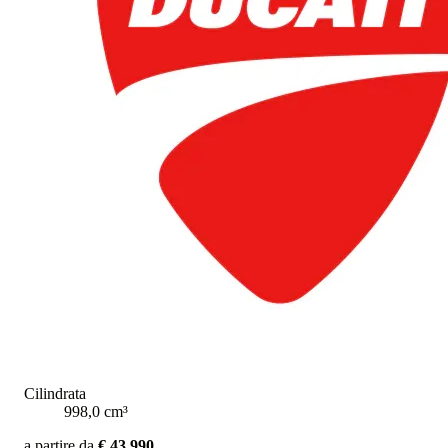
Cilindrata
998,0 cm³
a partire da
€ 43.990