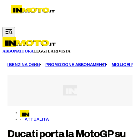
Vai al contenuto principale
ABBONATI ORA
LEGGI LA RIVISTA
EZZI BENZINA OGGI
PROMOZIONE ABBONAMENTI
MIGLIORI MOT
ATTUALITA
Ducati porta la MotoGP su