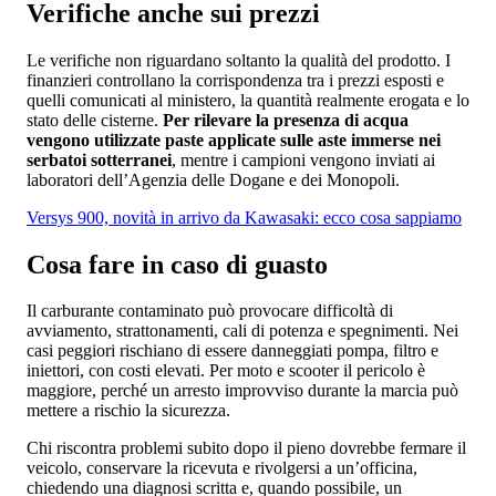
Verifiche anche sui prezzi
Le verifiche non riguardano soltanto la qualità del prodotto. I
finanzieri controllano la corrispondenza tra i prezzi esposti e
quelli comunicati al ministero, la quantità realmente erogata e lo
stato delle cisterne.
Per rilevare la presenza di acqua
vengono utilizzate paste applicate sulle aste immerse nei
serbatoi sotterranei
, mentre i campioni vengono inviati ai
laboratori dell’Agenzia delle Dogane e dei Monopoli.
Versys 900, novità in arrivo da Kawasaki: ecco cosa sappiamo
Cosa fare in caso di guasto
Il carburante contaminato può provocare difficoltà di
avviamento, strattonamenti, cali di potenza e spegnimenti. Nei
casi peggiori rischiano di essere danneggiati pompa, filtro e
iniettori, con costi elevati. Per moto e scooter il pericolo è
maggiore, perché un arresto improvviso durante la marcia può
mettere a rischio la sicurezza.
Chi riscontra problemi subito dopo il pieno dovrebbe fermare il
veicolo, conservare la ricevuta e rivolgersi a un’officina,
chiedendo una diagnosi scritta e, quando possibile, un