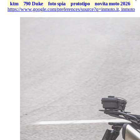
ktm
790 Duke
foto spia
prototipo
novita moto 2026
https://www.google.com/preferences/source?q=inmoto.it
,
inmoto