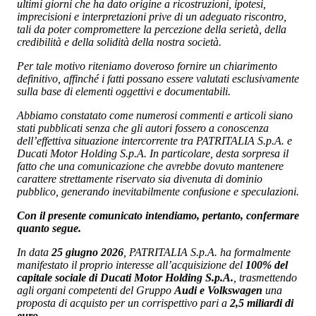
ultimi giorni che ha dato origine a ricostruzioni, ipotesi,
imprecisioni e interpretazioni prive di un adeguato riscontro,
tali da poter compromettere la percezione della serietà, della
credibilità e della solidità della nostra società.
Per tale motivo riteniamo doveroso fornire un chiarimento
definitivo, affinché i fatti possano essere valutati esclusivamente
sulla base di elementi oggettivi e documentabili.
Abbiamo constatato come numerosi commenti e articoli siano
stati pubblicati senza che gli autori fossero a conoscenza
dell’effettiva situazione intercorrente tra PATRITALIA S.p.A. e
Ducati Motor Holding S.p.A. In particolare, desta sorpresa il
fatto che una comunicazione che avrebbe dovuto mantenere
carattere strettamente riservato sia divenuta di dominio
pubblico, generando inevitabilmente confusione e speculazioni.
Con il presente comunicato intendiamo, pertanto, confermare
quanto segue.
In data
25 giugno 2026
, PATRITALIA S.p.A. ha formalmente
manifestato il proprio interesse all’acquisizione del
100% del
capitale sociale di Ducati Motor Holding S.p.A.
, trasmettendo
agli organi competenti del Gruppo
Audi e Volkswagen
una
proposta di acquisto per un corrispettivo pari a
2,5 miliardi di
euro
.