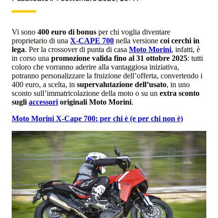
Vi sono
400 euro di bonus
per chi voglia diventare
proprietario di una
X-CAPE 700
nella versione
coi cerchi in
lega
. Per la crossover di punta di casa
Moto Morini
, infatti, è
in corso una
promozione valida fino al 31 ottobre 2025
: tutti
coloro che vorranno aderire alla vantaggiosa iniziativa,
potranno personalizzare la fruizione dell’offerta, convertendo i
400 euro, a scelta, in
supervalutazione dell’usato
, in uno
sconto sull’immatricolazione della moto o su un
extra sconto
sugli
accessori
originali Moto Morini
.
Moto Morini X-Cape 700: per chi è (e per chi non è)