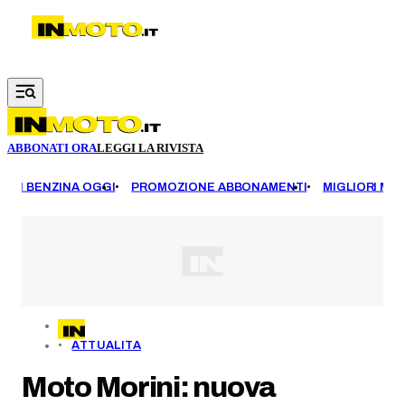
Vai al contenuto principale
ABBONATI ORA
LEGGI LA RIVISTA
EZZI BENZINA OGGI
PROMOZIONE ABBONAMENTI
MIGLIORI MOT
ATTUALITA
Moto Morini: nuova