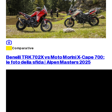
Comparative
Benelli TRK 702X vs Moto Morini X-Cape 700:
le foto della sfida | Alpen Masters 2025