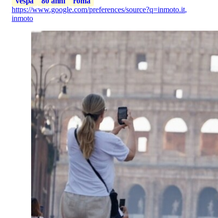
vespa
80 anni
roma
https://www.google.com/preferences/source?q=inmoto.it
,
inmoto