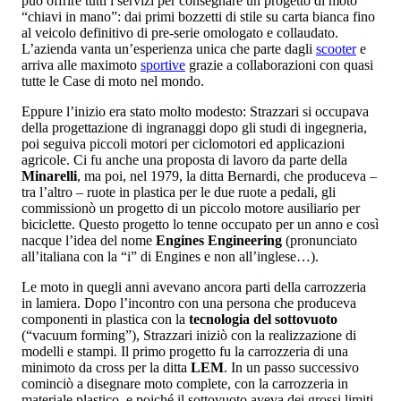
può offrire tutti i servizi per consegnare un progetto di moto
“chiavi in mano”: dai primi bozzetti di stile su carta bianca fino
al veicolo definitivo di pre-serie omologato e collaudato.
L’azienda vanta un’esperienza unica che parte dagli
scooter
e
arriva alle maximoto
sportive
grazie a collaborazioni con quasi
tutte le Case di moto nel mondo.
Eppure l’inizio era stato molto modesto: Strazzari si occupava
della progettazione di ingranaggi dopo gli studi di ingegneria,
poi seguiva piccoli motori per ciclomotori ed applicazioni
agricole. Ci fu anche una proposta di lavoro da parte della
Minarelli
, ma poi, nel 1979, la ditta Bernardi, che produceva –
tra l’altro – ruote in plastica per le due ruote a pedali, gli
commissionò un progetto di un piccolo motore ausiliario per
biciclette. Questo progetto lo tenne occupato per un anno e così
nacque l’idea del nome
Engines Engineering
(pronunciato
all’italiana con la “i” di Engines e non all’inglese…).
Le moto in quegli anni avevano ancora parti della carrozzeria
in lamiera. Dopo l’incontro con una persona che produceva
componenti in plastica con la
tecnologia del sottovuoto
(“vacuum forming”), Strazzari iniziò con la realizzazione di
modelli e stampi. Il primo progetto fu la carrozzeria di una
minimoto da cross per la ditta
LEM
. In un passo successivo
cominciò a disegnare moto complete, con la carrozzeria in
materiale plastico, e poiché il sottovuoto aveva dei grossi limiti