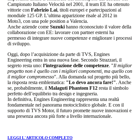
Campionato Italiano Velocità nel 2001, il team EE ha ottenuto
vittorie con
Fabrizio Lai
, titoli europei e partecipazioni al
mondiale 125 GP. L’ultima apparizione risale al 2012 in
Moto3, con una pole position a Valencia.
Anche aziende come
Suzuki
hanno riconosciuto il valore della
collaborazione con EE: lavorare con partner esterni ha
permesso di integrare nuove competenze e migliorare i processi
di sviluppo.
Oggi, dopo l’acquisizione da parte di TVS, Engines
Engineering entra in una nuova fase. Secondo Strazzari, il
segreto resta uno:
l’integrazione delle competenze
. "
Il miglior
progetto non è quello con i migliori componenti, ma quello con
il miglior compromesso
". Alla domanda sul progetto più bello,
la risposta resta emblematica:
"Lo devo ancora fare!"
. Anche
se, probabilmente, il
Malaguti Phantom F12
resta il simbolo
perfetto dell’equilibrio tra design e ingegneria.
In definitiva, Engines Engineering rappresenta una realtà
fondamentale nel panorama motociclistico globale. E con il
supporto di TVS Motor, il futuro promette nuove innovazioni e
una presenza ancora più forte a livello internazionale.
LEGGI L'ARTICOLO COMPLETO