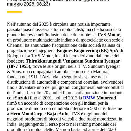
maggio 2026, 08:23)
Nell’autunno del 2025 è circolata una notizia importante,
passata quasi inosservata tra i motociclisti, ma che ha suscitato
grande interesse nell’industria delle due ruote: la
TVS Motor
,
un produttore multinazionale indiano di motociclette con sede a
Chennai, ha annunciato l’acquisizione della società italiana di
progettazione e ingegneria
Engines Engineering (EE) SpA
di
Bologna. La TVS Motor, le cui lettere derivano dal nome del
fondatore
Thirukkurungudi Vengaram Sundram Iyengar
(1877-1955)
, trova le sue origini nella T. V. Sundram Iyengar
& Sons, una compagnia di autobus con sede a Madurai,
fondata nel 1911. L’azienda in seguito si espanse nella
distribuzione di automobili e componenti correlati, evolvendosi
fino a diventare uno dei più grandi conglomerati automobilistici
dell’India. Per oltre 20 anni ci fu una collaborazione importante
con
Suzuki
fino al 2001, poi nel 2013 la
BMW
Motorrad
firmò un accordo di cooperazione con gli indiani per la
produzione di moto con cilindrata inferiore a 500 cm³. Insieme
a
Hero MotoCorp
e
Bajaj Auto
, TVS è oggi uno dei
maggiori produttori di piccoli veicoli a due ruote motorizzati in
India, raggiungendo il terzo posto nel ranking mondiale dei
produttori di motociclette. Ma non basta: ad aprile del 2020