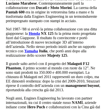
Luciano Marabese
. Contemporaneamente partì la
collaborazione con
Ducati
e
Moto Morini
. La carena della
Pantah 600
era in origine in vetroresina fatta a mano e fu
trasformata dalla Engines Engineering in un termoindurente
preimpregnato stampato con stampi in acciaio.
Nel 1987-’88 si avviò la prima collaborazione con una ditta
giapponese: la
Honda
NX 125
fu la prima moto progettata
fuori dal Giappone. Il risultato fu convincente e portò
all’introduzione di nuove tecnologie 3D all’interno
dell’azienda. Nello stesso periodo iniziò anche un rapporto
tecnico con
Yamaha
Italia
, che portò anni dopo alla
realizzazione dello scooter
Majesty 125
.
Il grande salto arrivò con il progetto del
Malaguti F12
Phantom
, il primo scooter al mondo con ruote da 12”. Ne
sono stati prodotti tra 350.000 e 400.000 esemplari. La
chiusura di Malaguti nel 2011 rappresentò un duro colpo, ma
EE dimostrò resilienza: dopo la crisi del 2009-2010, Strazzari
riprese il controllo dell’azienda con un
management buyout
,
riportandola alla crescita già dal 2013.
Negli anni, Engines Engineering ha lavorato con partner
internazionali, tra cui il centro statale russo
NAMI
, aziende
indiane come
Hero Puch
e collaborazioni con la Cina già dal