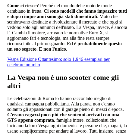
Come ci riesce?
Perché nel mondo delle moto le mode
cambiano in fretta.
Ci sono modelli che fanno impazzire tutti
e dopo cinque anni sono già stati dimenticati
. Moto che
sembravano destinate a rivoluzionare il mercato e che oggi si
vedono solo agli annunci dell'usato. La Vespa, invece, è ancora
lì. Cambia il motore, arrivano le normative Euro X, si
aggiornano fari e tecnologia, ma alla fine resta sempre
riconoscibile al primo sguardo.
Ed è probabilmente questo
un suo segreto. E non l'unico.
Vespa Edizione Ottantesimo: solo 1.946 esemplari per
celebrare un mito
La Vespa non è uno scooter come gli
altri
Le celebrazioni di Roma lo hanno raccontato meglio di
qualsiasi campagna pubblicitaria. Alla parata non c'erano
soltanto gli appassionati con il garage pieno di mezzi d'epoca.
C'erano ragazzi poco più che ventenni arrivati con una
GTS appena comprata
, famiglie intere, collezionisti che
lucidano la loro Vespa ogni domenica e persone che, magari, la
usano semplicemente per andare al lavoro. Tutti insieme, senza