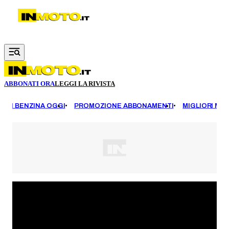
Vai al contenuto principale
ABBONATI ORA
LEGGI LA RIVISTA
EZZI BENZINA OGGI
PROMOZIONE ABBONAMENTI
MIGLIORI MOT