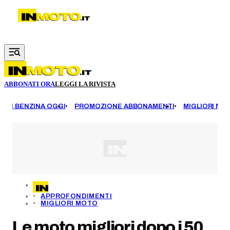
Vai al contenuto principale
ABBONATI ORA
LEGGI LA RIVISTA
EZZI BENZINA OGGI
PROMOZIONE ABBONAMENTI
MIGLIORI MOT
APPROFONDIMENTI
MIGLIORI MOTO
Le moto migliori dopo i 50