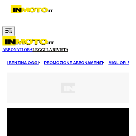
Vai al contenuto principale
ABBONATI ORA
LEGGI LA RIVISTA
EZZI BENZINA OGGI
PROMOZIONE ABBONAMENTI
MIGLIORI MOT