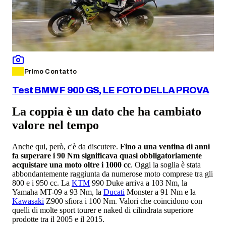
Primo Contatto
Test BMW F 900 GS, LE FOTO DELLA PROVA
La coppia è un dato che ha cambiato
valore nel tempo
Anche qui, però, c'è da discutere.
Fino a una ventina di anni
fa superare i 90 Nm significava quasi obbligatoriamente
acquistare una moto oltre i 1000 cc
. Oggi la soglia è stata
abbondantemente raggiunta da numerose moto comprese tra gli
800 e i 950 cc. La
KTM
990 Duke arriva a 103 Nm, la
Yamaha MT-09 a 93 Nm, la
Ducati
Monster a 91 Nm e la
Kawasaki
Z900 sfiora i 100 Nm. Valori che coincidono con
quelli di molte sport tourer e naked di cilindrata superiore
prodotte tra il 2005 e il 2015.