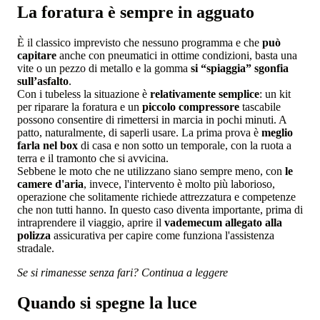
La foratura è sempre in agguato
È il classico imprevisto che nessuno programma e che
può
capitare
anche con pneumatici in ottime condizioni, basta una
vite o un pezzo di metallo e la gomma
si “spiaggia” sgonfia
sull’asfalto
.
Con i tubeless la situazione è
relativamente semplice
: un kit
per riparare la foratura e un
piccolo compressore
tascabile
possono consentire di rimettersi in marcia in pochi minuti. A
patto, naturalmente, di saperli usare. La prima prova è
meglio
farla nel box
di casa e non sotto un temporale, con la ruota a
terra e il tramonto che si avvicina.
Sebbene le moto che ne utilizzano siano sempre meno, con
le
camere d'aria
, invece, l'intervento è molto più laborioso,
operazione che solitamente richiede attrezzatura e competenze
che non tutti hanno. In questo caso diventa importante, prima di
intraprendere il viaggio, aprire il
vademecum allegato alla
polizza
assicurativa per capire come funziona l'assistenza
stradale.
Se si rimanesse senza fari? Continua a leggere
Quando si spegne la luce