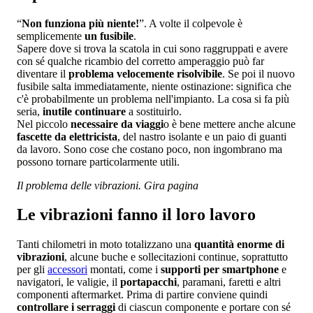
“
Non funziona più niente!
”. A volte il colpevole è
semplicemente
un fusibile
.
Sapere dove si trova la scatola in cui sono raggruppati e avere
con sé qualche ricambio del corretto amperaggio può far
diventare il
problema velocemente risolvibile
. Se poi il nuovo
fusibile salta immediatamente, niente ostinazione: significa che
c'è probabilmente un problema nell'impianto. La cosa si fa più
seria,
inutile continuare
a sostituirlo.
Nel piccolo
necessaire da viaggi
o è bene mettere anche alcune
fascette da elettricista
, del nastro isolante e un paio di guanti
da lavoro. Sono cose che costano poco, non ingombrano ma
possono tornare particolarmente utili.
Il problema delle vibrazioni. Gira pagina
Le vibrazioni fanno il loro lavoro
Tanti chilometri in moto totalizzano una
quantità enorme di
vibrazioni
, alcune buche e sollecitazioni continue, soprattutto
per gli
accessori
montati, come i
supporti per smartphone
e
navigatori, le valigie, il
portapacchi
, paramani, faretti e altri
componenti aftermarket. Prima di partire conviene quindi
controllare i serraggi
di ciascun componente e portare con sé