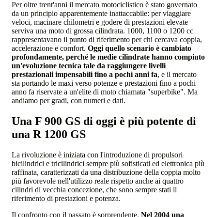
Per oltre trent'anni il mercato motociclistico è stato governato
da un principio apparentemente inattaccabile: per viaggiare
veloci, macinare chilometri e godere di prestazioni elevate
serviva una moto di grossa cilindrata. 1000, 1100 o 1200 cc
rappresentavano il punto di riferimento per chi cercava coppia,
accelerazione e comfort.
Oggi quello scenario è cambiato
profondamente, perché le medie cilindrate hanno compiuto
un'evoluzione tecnica tale da raggiungere livelli
prestazionali impensabili fino a pochi anni fa
, e il mercato
sta portando le maxi verso potenze e prestazioni fino a pochi
anno fa riservate a un'elite di moto chiamata "superbike". Ma
andiamo per gradi, con numeri e dati.
Una F 900 GS di oggi è più potente di
una R 1200 GS
La rivoluzione è iniziata con l'introduzione di propulsori
bicilindrici e tricilindrici sempre più sofisticati ed elettronica più
raffinata, caratterizzati da una distribuzione della coppia molto
più favorevole nell'utilizzo reale rispetto anche ai quattro
cilindri di vecchia concezione, che sono sempre stati il
riferimento di prestazioni e potenza.
Il confronto con il passato è sorprendente.
Nel 2004 una