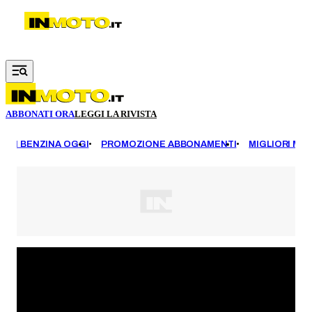
Vai al contenuto principale
ABBONATI ORA
LEGGI LA RIVISTA
EZZI BENZINA OGGI
PROMOZIONE ABBONAMENTI
MIGLIORI MOT