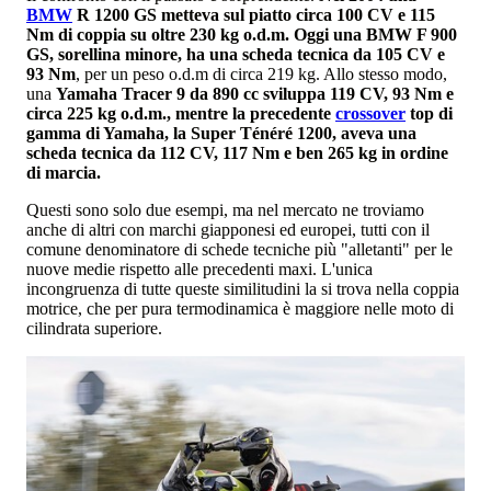
BMW
R 1200 GS metteva sul piatto circa 100 CV e 115
Nm di coppia su oltre 230 kg o.d.m. Oggi una BMW F 900
GS, sorellina minore, ha una scheda tecnica da 105 CV e
93 Nm
, per un peso o.d.m di circa 219 kg. Allo stesso modo,
una
Yamaha Tracer 9 da 890 cc sviluppa 119 CV, 93 Nm e
circa 225 kg o.d.m., mentre la precedente
crossover
top di
gamma di Yamaha, la Super Ténéré 1200, aveva una
scheda tecnica da 112 CV, 117 Nm e ben 265 kg in ordine
di marcia.
Questi sono solo due esempi, ma nel mercato ne troviamo
anche di altri con marchi giapponesi ed europei, tutti con il
comune denominatore di schede tecniche più "alletanti" per le
nuove medie rispetto alle precedenti maxi. L'unica
incongruenza di tutte queste similitudini la si trova nella coppia
motrice, che per pura termodinamica è maggiore nelle moto di
cilindrata superiore.