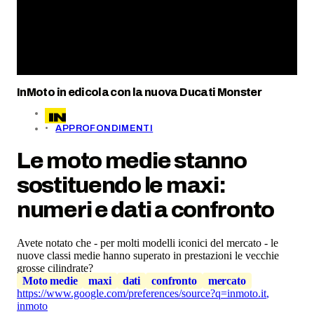
InMoto in edicola con la nuova Ducati Monster
APPROFONDIMENTI
Le moto medie stanno
sostituendo le maxi:
numeri e dati a confronto
Avete notato che - per molti modelli iconici del mercato - le
nuove classi medie hanno superato in prestazioni le vecchie
grosse cilindrate?
Moto medie
maxi
dati
confronto
mercato
https://www.google.com/preferences/source?q=inmoto.it
,
inmoto