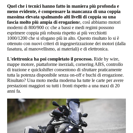
Quel che i tecnici hanno fatto in maniera più profonda e
meno evidente, è compensare la mancanza di una coppia
massima elevata spalmando alti livelli di coppia su una
fascia molto più ampia di erogazion
e, così abbiamo motori
moderni di 800/900 cc che a bassi e medi regimi possono
esprimere coppia più robusta rispetto ai più vecchiotti
1000/1200 che si sfogano più in alto. Questo risultato lo si è
ottenuto con nuovi criteri di ingegnerizzazione dei motori (dalla
fasatura, al manovellismo, ai materiali) e di elettronica.
L'elettronica ha poi completato il processo.
Ride by wire,
mappe motore, piattaforme inerziali, cornering ABS, controllo
di trazione e quickshifter consentono di sfruttare praticamente
tutta la potenza disponibile senza on-off e buchi di erogazione.
Risultato? Una moto media moderna ha tutte le carte per avere
prestazioni maggiori su tutti i fronti rispetto a una maxi di 20
anni fa.