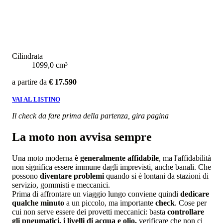
Cilindrata
1099,0 cm³
a partire da
€ 17.590
VAI AL LISTINO
Il check da fare prima della partenza, gira pagina
La moto non avvisa sempre
Una moto moderna
è generalmente affidabile
, ma l'affidabilità
non significa essere immune dagli imprevisti, anche banali. Che
possono
diventare problemi
quando si è lontani da stazioni di
servizio, gommisti e meccanici.
Prima di affrontare un viaggio lungo conviene quindi
dedicare
qualche minuto
a un piccolo, ma importante
check
. Cose per
cui non serve essere dei provetti meccanici: basta
controllare
gli pneumatici, i livelli di acqua e olio,
verificare che non ci