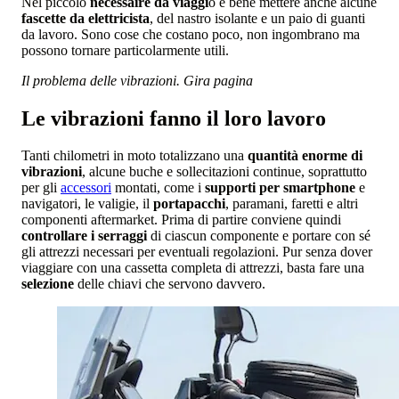
Nel piccolo
necessaire da viaggi
o è bene mettere anche alcune
fascette da elettricista
, del nastro isolante e un paio di guanti
da lavoro. Sono cose che costano poco, non ingombrano ma
possono tornare particolarmente utili.
Il problema delle vibrazioni. Gira pagina
Le vibrazioni fanno il loro lavoro
Tanti chilometri in moto totalizzano una
quantità enorme di
vibrazioni
, alcune buche e sollecitazioni continue, soprattutto
per gli
accessori
montati, come i
supporti per smartphone
e
navigatori, le valigie, il
portapacchi
, paramani, faretti e altri
componenti aftermarket. Prima di partire conviene quindi
controllare i serraggi
di ciascun componente e portare con sé
gli attrezzi necessari per eventuali regolazioni. Pur senza dover
viaggiare con una cassetta completa di attrezzi, basta fare una
selezione
delle chiavi che servono davvero.