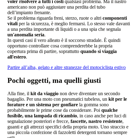
voler risolvere a tutti i costi
qualsiasi problema. Ma il nastro
americano non può aggiustare una perdita del tubo
dell’impianto frenante.
Se il problema riguarda freni, sterzo, ruote o altri
componenti
vitali
per la sicurezza, è meglio fermarsi. Lo stesso vale davanti
a una perdita importante di liquidi o a una spia che segnala
un'anomalia seria
.
In questi casi il vero alleato è il soccorso stradale. È quindi
opportuno controllare cosa comprenderebbe la propria
copertura prima di partire, soprattutto
quando si viaggia
all'estero
.
Partire all’alba, gelato e altre stranezze del motociclista estivo
Pochi oggetti, ma quelli giusti
Alla fine, il
kit da viaggio
non deve diventare un secondo
bagaglio. Per una moto con pneumatici tubeless, un
kit per le
forature e un sistema per gonfiare
la gomma sono
probabilmente le prime cose da considerare. Poi
qualche
fusibile, una lampada di ricambio
, in caso anche per luci di
segnalazione posteriori e frecce,
fascette, nastro resistente
,
guanti e gli attrezzi specifici della propria moto. Uno straccio e
una piccola confezione di fazzoletti detergenti tornano sempre
utili.