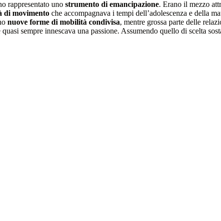
nno rappresentato uno
strumento di emancipazione
. Erano il mezzo att
tà di movimento
che accompagnava i tempi dell’adolescenza e della matu
ono
nuove forme di mobilità condivisa
, mentre grossa parte delle relazi
 quasi sempre innescava una passione. Assumendo quello di scelta sosta