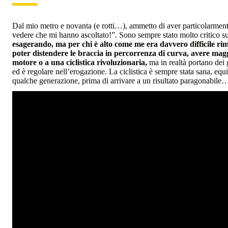
Dal mio metro e novanta (e rotti…), ammetto di aver particolarme
vedere che mi hanno ascoltato!”. Sono sempre stato molto critico su
esagerando, ma per chi è alto come me era davvero difficile rim
poter distendere le braccia in percorrenza di curva, avere magg
motore o a una ciclistica rivoluzionaria,
ma in realtà portano dei 
ed è regolare nell’erogazione. La ciclistica è sempre stata sana, eq
qualche generazione, prima di arrivare a un risultato paragonabil