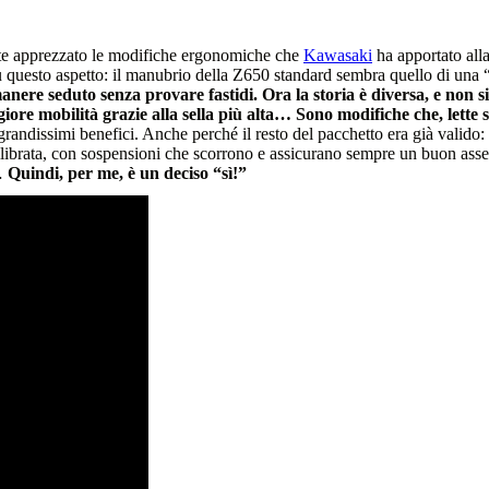
nte apprezzato le modifiche ergonomiche che
Kawasaki
ha apportato all
 questo aspetto: il manubrio della Z650 standard sembra quello di una “g
anere seduto senza provare fastidi. Ora la storia è diversa, e non s
iore mobilità grazie alla sella più alta… Sono modifiche che, lette
grandissimi benefici. Anche perché il resto del pacchetto era già valido: 
uilibrata, con sospensioni che scorrono e assicurano sempre un buon asse
e…
Quindi, per me, è un deciso “sì!”