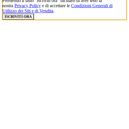
Premendo il tasto “Iscriviti ora” dichiaro di aver letto la
nostra
Privacy Policy
e di accettare le
Condizioni Generali di
Utilizzo dei Siti e di Vendita
.
ISCRIVITI ORA