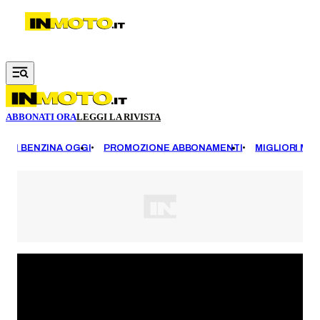
Vai al contenuto principale
ABBONATI ORA
LEGGI LA RIVISTA
EZZI BENZINA OGGI
PROMOZIONE ABBONAMENTI
MIGLIORI MOT