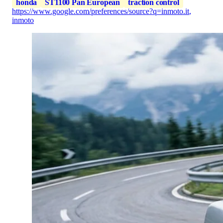
honda
ST1100 Pan European
traction control
https://www.google.com/preferences/source?q=inmoto.it
,
inmoto